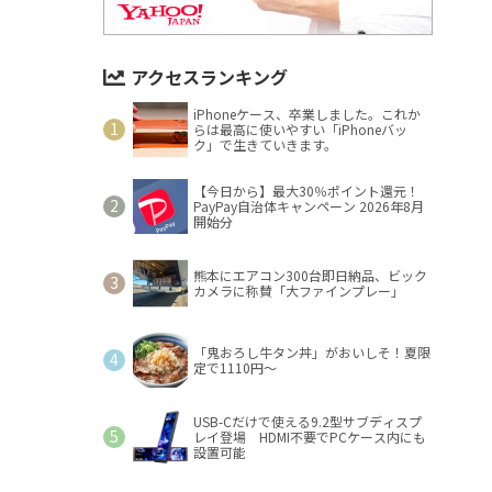
アクセスランキング
iPhoneケース、卒業しました。これか
らは最高に使いやすい「iPhoneバッ
ク」で生きていきます。
【今日から】最大30％ポイント還元！
PayPay自治体キャンペーン 2026年8月
開始分
熊本にエアコン300台即日納品、ビック
カメラに称賛「大ファインプレー」
「鬼おろし牛タン丼」がおいしそ！夏限
定で1110円～
USB-Cだけで使える9.2型サブディスプ
レイ登場 HDMI不要でPCケース内にも
設置可能