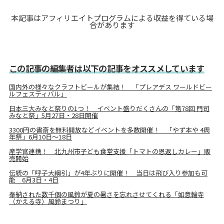
本記事はアフィリエイトプログラムによる収益を得ている場
合があります
この記事の編集者は以下の記事をオススメしています
国内外の様々なクラフトビールが集結！ 「プレアデス ワールドビー
ルフェスティバル」
日本三大みなと祭りの1つ！ イベント盛りだくさんの「第78回 門司
みなと祭」5月27日・28日開催
3300円の書斎を無料開放などイベントを多数開催！ 「やず本や 4周
年祭」6月10日〜18日
産学官連携！ 北九州市子ども食堂支援「トマトの恩返しカレー」販
売開始
伝統の「呼子大綱引」が4年ぶりに開催！ 当日は飛び入り参加も可
能 6月3日・4日
奉納された数千個の風鈴が夏の暑さを忘れさせてくれる「如意輪寺
（かえる寺）風鈴まつり」