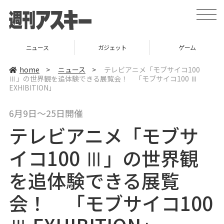
t
o
g
g
l
ニュース
ガジェット
ゲーム
e
n
a
home
>
ニュース
>
テレビアニメ「モブサイコ100
v
Ⅲ」の世界観を追体験できる展覧会！ 「モブサイコ100 Ⅲ
i
EXHIBITION」
g
a
t
i
6月9日〜25日開催
o
n
テレビアニメ「モブサ
イコ100 Ⅲ」の世界観
を追体験できる展覧
会！ 「モブサイコ100