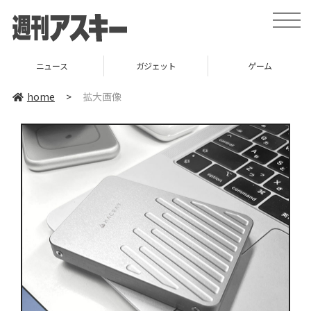
toggle
naviga
ニュース
ガジェット
ゲーム
home
>
拡大画像