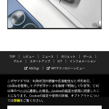
TOP
レビュー
ニュース
ガジェット
ゲーム
グルメ
スタートアップ
ICT
インフォメーション
ASCII.jp
MITテクノロジーレビュー
サイトポリシー
プライバシーポリシー
運営会社
このサイトでは、利用状況の把握や広告配信などのために、
お問い合わせ
広告掲載
スタッフ募集
電子版について
Cookieを使用してアクセスデータを取得・利用しています。これ
以降のページに遷移した場合、Cookieの設定や使用に同意したこ
©KADOKAWA ASCII Research Laboratories, Inc. 2026
とになります。Cookieの設定や使用の詳細、オプトアウトについ
ては
詳細
をご覧ください。