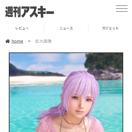
toggle
naviga
レビュー
ニュース
ガジェット
home
>
拡大画像