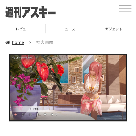
toggle
naviga
レビュー
ニュース
ガジェット
home
>
拡大画像