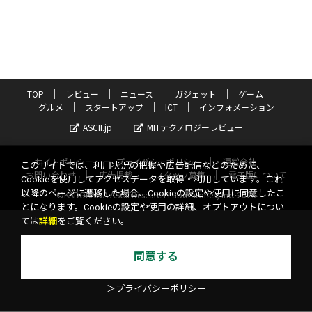
TOP
レビュー
ニュース
ガジェット
ゲーム
グルメ
スタートアップ
ICT
インフォメーション
ASCII.jp
MITテクノロジーレビュー
サイトポリシー
プライバシーポリシー
運営会社
このサイトでは、利用状況の把握や広告配信などのために、
お問い合わせ
広告掲載
スタッフ募集
電子版について
Cookieを使用してアクセスデータを取得・利用しています。これ
以降のページに遷移した場合、Cookieの設定や使用に同意したこ
©KADOKAWA ASCII Research Laboratories, Inc. 2026
とになります。Cookieの設定や使用の詳細、オプトアウトについ
ては
詳細
をご覧ください。
同意する
＞プライバシーポリシー