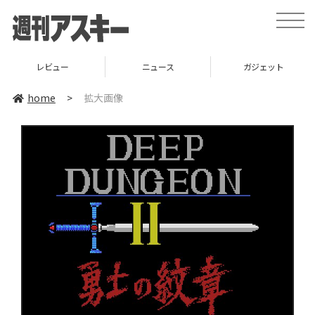
toggle
naviga
レビュー
ニュース
ガジェット
home
>
拡大画像