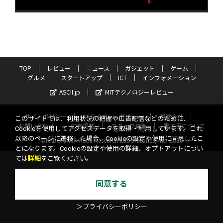
TOP
レビュー
ニュース
ガジェット
ゲーム
グルメ
スタートアップ
ICT
インフォメーション
ASCII.jp
MITテクノロジーレビュー
サイトポリシー
プライバシーポリシー
運営会社
このサイトでは、利用状況の把握や広告配信などのために、
お問い合わせ
広告掲載
スタッフ募集
電子版について
Cookieを使用してアクセスデータを取得・利用しています。これ
以降のページに遷移した場合、Cookieの設定や使用に同意したこ
©KADOKAWA ASCII Research Laboratories, Inc. 2026
とになります。Cookieの設定や使用の詳細、オプトアウトについ
ては
詳細
をご覧ください。
同意する
＞プライバシーポリシー