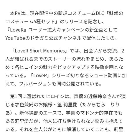
本PVは、現在配信中の新規コスチュームDLC「魅惑の
コスチューム5種セット」のリリースを記念し、
『LoveR』ユーザー拡大キャンペーンの新企画として
YouTubeのドラガミ公式チャンネルで配信したもの。
「LoveR Short Memories」では、出会いから交流、2
人が結ばれるまでのストーリーの流れをまとめ、あらた
めて各ヒロインの魅力をピックアップする映像企画とな
っている。「LoveR」シリーズ初となるショート動画に加
えて、フルバージョンも同時公開されている。
第1回に選ばれたヒロインは、声優の近藤玲奈さんが演
じる才色兼備のお嬢様・篁 莉里愛（たからむら りり
あ）。新体操部のエースで、学園のマドンナ的存在でも
ある莉里愛だが、他人に打ち明けられない悩みも抱えて
いる。それを主人公がともに解消していくことも、莉里