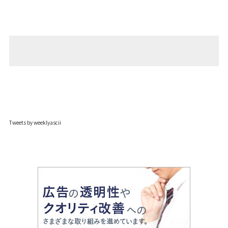
Tweets by weeklyascii