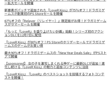
ー拡大セールを開催
新要素がパッチで追加された『LoveR Kiss』が75％オフ！ドラガミゲ
ームスが創業初のPS Storeセールを開催
67％オフの『Relayer（リレイヤー）』限定版がお得！ドラガミゲーム
スがサマーセールを開催
「もっと『LoveR』を盛り上げたい計画」始動！シリーズ初のアクシ
ョンDLCを12月7日に配信
『LoveR Kiss』が80％オフ！PS Storeのホリデーセールでドラガミゲ
ームスのゲームがお買い得
最大90％オフ！ドラガミゲームスの「New Year Deals Sale」がPSスト
アで開催
【sponsored】 女の子を激写しまくれる神ゲーに最新DLCが追加！進
化し続ける『LoveR Kiss』の魅力と追加コンテンツに注目
『LoveR Kiss』『LoveR』のベストショットを投稿するフォトコンテ
ストを開催！