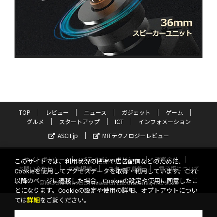
TOP
レビュー
ニュース
ガジェット
ゲーム
グルメ
スタートアップ
ICT
インフォメーション
ASCII.jp
MITテクノロジーレビュー
サイトポリシー
プライバシーポリシー
運営会社
このサイトでは、利用状況の把握や広告配信などのために、
お問い合わせ
広告掲載
スタッフ募集
電子版について
Cookieを使用してアクセスデータを取得・利用しています。これ
以降のページに遷移した場合、Cookieの設定や使用に同意したこ
©KADOKAWA ASCII Research Laboratories, Inc. 2026
とになります。Cookieの設定や使用の詳細、オプトアウトについ
ては
詳細
をご覧ください。