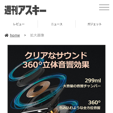
toggle
naviga
レビュー
ニュース
ガジェット
home
>
拡大画像