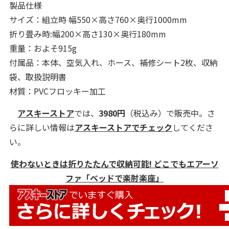
製品仕様
サイズ：組立時 幅550×高さ760×奥行1000mm
折り畳み時:幅200×高さ130×奥行180mm
重量：およそ915g
付属品：本体、空気入れ、ホース、補修シート2枚、収納
袋、取扱説明書
材質：PVCフロッキー加工
アスキーストア
では、
3980円
（税込み）で販売中。さ
らに詳しい情報は
アスキーストアでチェック
してくださ
い。
使わないときは折りたたんで収納可能! どこでもエアーソ
ファ「ベッドで楽肘楽座」