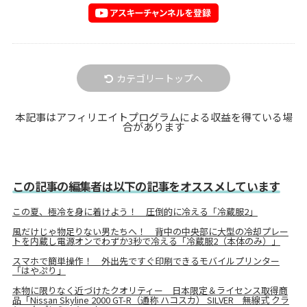
カテゴリートップへ
本記事はアフィリエイトプログラムによる収益を得ている場
合があります
この記事の編集者は以下の記事をオススメしています
この夏、極冷を身に着けよう！ 圧倒的に冷える「冷蔵服2」
風だけじゃ物足りない男たちへ！ 背中の中央部に大型の冷却プレー
トを内蔵し電源オンでわずか3秒で冷える「冷蔵服2（本体のみ）」
スマホで簡単操作！ 外出先ですぐ印刷できるモバイルプリンター
「はやぷり」
本物に限りなく近づけたクオリティー 日本限定＆ライセンス取得商
品「Nissan Skyline 2000 GT-R（通称 ハコスカ） SILVER 無線式 クラ