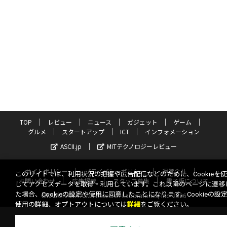
TOP
レビュー
ニュース
ガジェット
ゲーム
グルメ
スタートアップ
ICT
インフォメーション
ASCII.jp
MITテクノロジーレビュー
サイトポリシー
プライバシーポリシー
運営会社
このサイトでは、利用状況の把握や広告配信などのために、Cookieを
お問い合わせ
広告掲載
スタッフ募集
電子版について
してアクセスデータを取得・利用しています。これ以降のページに遷移
た場合、Cookieの設定や使用に同意したことになります。Cookieの設
©KADOKAWA ASCII Research Laboratories, Inc. 2026
使用の詳細、オプトアウトについては
詳細
をご覧ください。