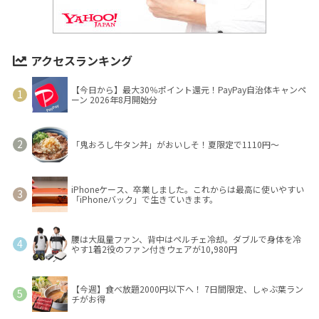
アクセスランキング
【今日から】最大30％ポイント還元！PayPay自治体キャンペ
ーン 2026年8月開始分
「鬼おろし牛タン丼」がおいしそ！夏限定で1110円～
iPhoneケース、卒業しました。これからは最高に使いやすい
「iPhoneバック」で生きていきます。
腰は大風量ファン、背中はペルチェ冷却。ダブルで身体を冷
やす1着2役のファン付きウェアが10,980円
【今週】食べ放題2000円以下へ！ 7日間限定、しゃぶ葉ラン
チがお得