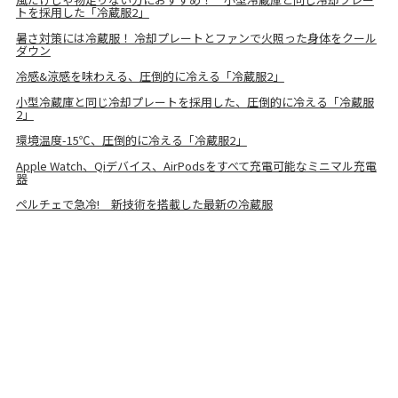
トを採用した「冷蔵服2」
暑さ対策には冷蔵服！ 冷却プレートとファンで火照った身体をクール
ダウン
冷感&涼感を味わえる、圧倒的に冷える「冷蔵服2」
小型冷蔵庫と同じ冷却プレートを採用した、圧倒的に冷える「冷蔵服
2」
環境温度-15℃、圧倒的に冷える「冷蔵服2」
Apple Watch、Qiデバイス、AirPodsをすべて充電可能なミニマル充電
器
ペルチェで急冷! 新技術を搭載した最新の冷蔵服