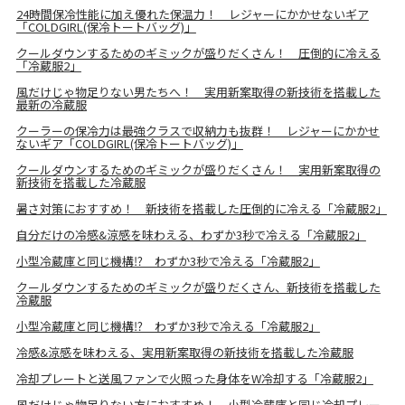
24時間保冷性能に加え優れた保温力！ レジャーにかかせないギア
「COLDGIRL(保冷トートバッグ)」
クールダウンするためのギミックが盛りだくさん！ 圧倒的に冷える
「冷蔵服2」
風だけじゃ物足りない男たちへ！ 実用新案取得の新技術を搭載した
最新の冷蔵服
クーラーの保冷力は最強クラスで収納力も抜群！ レジャーにかかせ
ないギア「COLDGIRL(保冷トートバッグ)」
クールダウンするためのギミックが盛りだくさん！ 実用新案取得の
新技術を搭載した冷蔵服
暑さ対策におすすめ！ 新技術を搭載した圧倒的に冷える「冷蔵服2」
自分だけの冷感&涼感を味わえる、わずか3秒で冷える「冷蔵服2」
小型冷蔵庫と同じ機構⁉ わずか3秒で冷える「冷蔵服2」
クールダウンするためのギミックが盛りだくさん、新技術を搭載した
冷蔵服
小型冷蔵庫と同じ機構⁉ わずか3秒で冷える「冷蔵服2」
冷感&涼感を味わえる、実用新案取得の新技術を搭載した冷蔵服
冷却プレートと送風ファンで火照った身体をW冷却する「冷蔵服2」
風だけじゃ物足りない方におすすめ！ 小型冷蔵庫と同じ冷却プレー