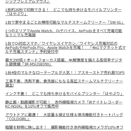
シックプレミアムマウス」
1枚約20秒で印刷できる！ どこでも持ち歩けるモバイルプリンター
「はやぷり」
1台で家中まるごとお掃除可能なマルチスチームクリーナー「SW-X1」
1つのエリアでApple Watch、Qiデバイス、AirPodsをすべて充電可能
なミニマル充電器
1台でQi対応スマホ／ワイヤレスイヤホン／ワイヤレス充電対応の
AirPodsやAirPods Pro、Apple Watchを充電！ 「4in1マグネット式マ
ルチ充電スタンド」予約受付中
最大390倍＋オートフォーカス搭載、4K解像度を備える高倍率デジタ
ル顕微鏡「3R-MSUSB390」
1台4役のマルチなローテーブルが人気！｜アスキーストア売れ筋TOP5
工事不要、洗剤不要、食洗器にもなる高圧スチームマルチクリーナー
誕生!
インク不要！ どこでも持ち歩けるモバイルプリンター 「はやぷり」
静止画・動画撮影が可能！ 赤外線暗視カメラ「IRナイトレコーダー
KC-NS04」を10％オフで販売中
アウトドアに最適！ 大容量＆頑丈仕様＆保冷機能付きトートバッグ
「COLDGIRL」
暗闇を鮮明に映し出す！ 撮影機能付き赤外線暗視カメラが10％オフ