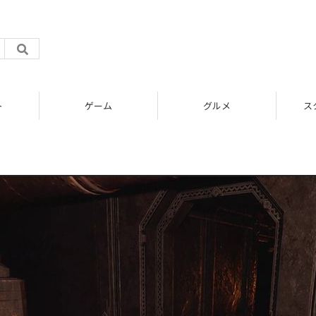
ト
ゲーム
グルメ
ス