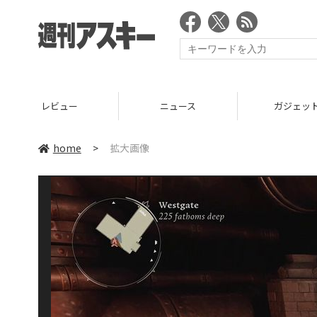
レビュー
ニュース
ガジェッ
home
>
拡大画像