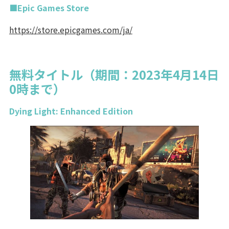
■Epic Games Store
https://store.epicgames.com/ja/
無料タイトル（期間：2023年4月14日
0時まで）
Dying Light: Enhanced Edition