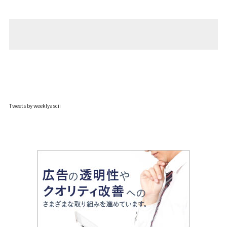
Tweets by weeklyascii