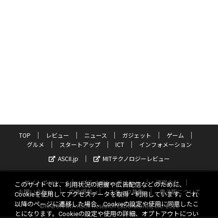
TOP
レビュー
ニュース
ガジェット
ゲーム
グルメ
スタートアップ
ICT
インフォメーション
ASCII.jp
MITテクノロジーレビュー
サイトポリシー
プライバシーポリシー
運営会社
このサイトでは、利用状況の把握や広告配信などのために、
お問い合わせ
広告掲載
スタッフ募集
電子版について
Cookieを使用してアクセスデータを取得・利用しています。これ
以降のページに遷移した場合、Cookieの設定や使用に同意したこ
©KADOKAWA ASCII Research Laboratories, Inc. 2026
とになります。Cookieの設定や使用の詳細、オプトアウトについ