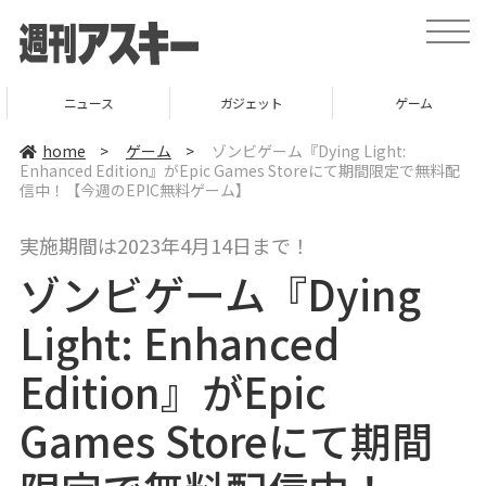
t
o
g
g
l
ニュース
ガジェット
ゲーム
e
n
a
home
>
ゲーム
>
ゾンビゲーム『Dying Light:
v
Enhanced Edition』がEpic Games Storeにて期間限定で無料配
i
信中！【今週のEPIC無料ゲーム】
g
a
t
i
実施期間は2023年4月14日まで！
o
n
ゾンビゲーム『Dying
Light: Enhanced
Edition』がEpic
Games Storeにて期間