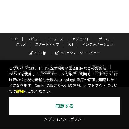
TOP
レビュー
ニュース
ガジェット
ゲーム
グルメ
スタートアップ
ICT
インフォメーション
ASCII.jp
MITテクノロジーレビュー
サイトポリシー
プライバシーポリシー
運営会社
このサイトでは、利用状況の把握や広告配信などのために、
お問い合わせ
広告掲載
スタッフ募集
電子版について
Cookieを使用してアクセスデータを取得・利用しています。これ
以降のページに遷移した場合、Cookieの設定や使用に同意したこ
©KADOKAWA ASCII Research Laboratories, Inc. 2026
とになります。Cookieの設定や使用の詳細、オプトアウトについ
ては
詳細
をご覧ください。
同意する
＞プライバシーポリシー