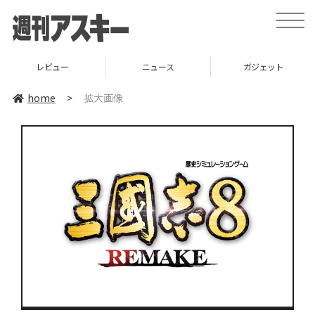
toggle
naviga
レビュー
ニュース
ガジェット
home
>
拡大画像