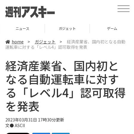
t
o
g
g
l
ニュース
ガジェット
ゲーム
e
n
a
home
>
ガジェット
>
経済産業省、国内初となる自動
v
運転車に対する「レベル4」認可取得を発表
i
g
a
経済産業省、国内初と
t
i
o
なる自動運転車に対す
n
る「レベル4」認可取得
を発表
2023年03月31日 17時30分更新
文● ASCII