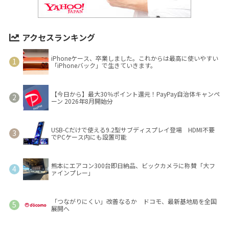
アクセスランキング
iPhoneケース、卒業しました。これからは最高に使いやすい
「iPhoneバック」で生きていきます。
【今日から】最大30％ポイント還元！PayPay自治体キャンペ
ーン 2026年8月開始分
USB-Cだけで使える9.2型サブディスプレイ登場 HDMI不要
でPCケース内にも設置可能
熊本にエアコン300台即日納品、ビックカメラに称賛「大フ
ァインプレー」
「つながりにくい」改善なるか ドコモ、最新基地局を全国
展開へ