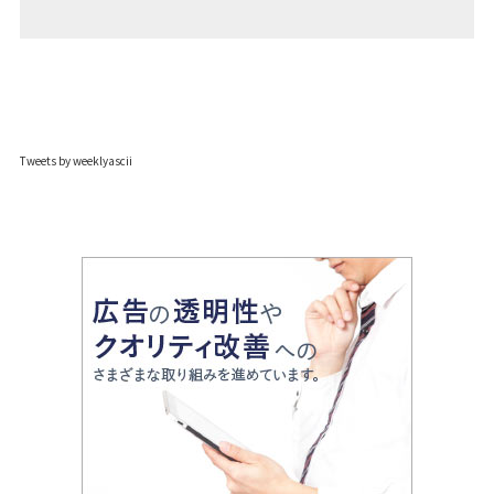
Tweets by weeklyascii