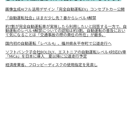
画像生成AIフル活用デザイン「完全自動運転EV」コンセプトカー公開
「自動運転社会」はまだ少し先？春からレベル4解禁
約7割が完全自動運転車が実現したら利用したいと回答する一方で、自
動運転のレベル4解禁についての認知は約3割。自動運転の普及におい
て気になることは「交通事故の際の責任の所在」が最多。
国内初の自動運転「レベル4」、福井県永平寺町で公道走行へ
ソフトバンク子会社BOLDLY、エストニアの自動運転レベル4対応EV車
「MiCa」を日本に導入 夏以降に公道走行予定
経済産業省、フロッピーディスクの使用指定を見直し