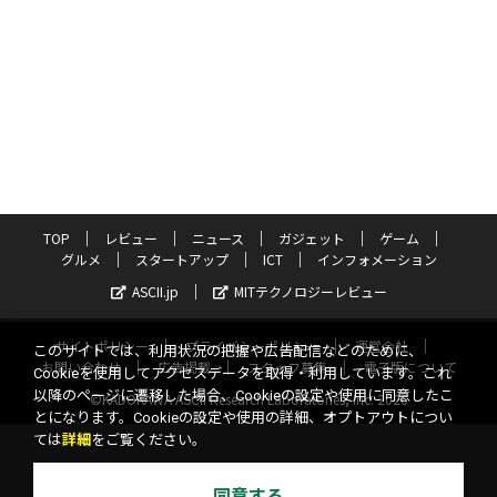
TOP
レビュー
ニュース
ガジェット
ゲーム
グルメ
スタートアップ
ICT
インフォメーション
ASCII.jp
MITテクノロジーレビュー
サイトポリシー
プライバシーポリシー
運営会社
このサイトでは、利用状況の把握や広告配信などのために、
お問い合わせ
広告掲載
スタッフ募集
電子版について
Cookieを使用してアクセスデータを取得・利用しています。これ
以降のページに遷移した場合、Cookieの設定や使用に同意したこ
©KADOKAWA ASCII Research Laboratories, Inc. 2026
とになります。Cookieの設定や使用の詳細、オプトアウトについ
ては
詳細
をご覧ください。
同意する