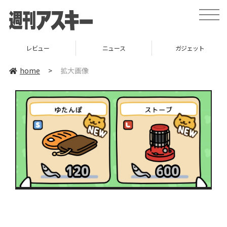
toggle
naviga
レビュー
ニュース
ガジェット
home
>
拡大画像