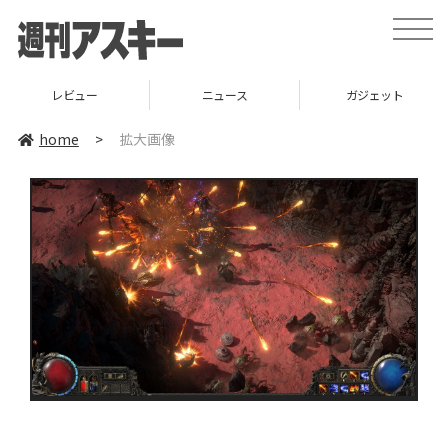
toggle
naviga
レビュー
ニュース
ガジェット
home
>
拡大画像