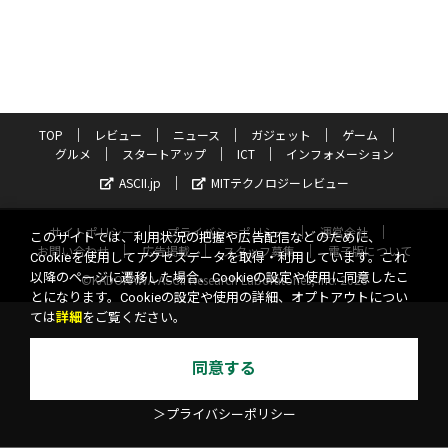
TOP
レビュー
ニュース
ガジェット
ゲーム
グルメ
スタートアップ
ICT
インフォメーション
ASCII.jp
MITテクノロジーレビュー
サイトポリシー
プライバシーポリシー
運営会社
このサイトでは、利用状況の把握や広告配信などのために、
お問い合わせ
広告掲載
スタッフ募集
電子版について
Cookieを使用してアクセスデータを取得・利用しています。これ
以降のページに遷移した場合、Cookieの設定や使用に同意したこ
©KADOKAWA ASCII Research Laboratories, Inc. 2026
とになります。Cookieの設定や使用の詳細、オプトアウトについ
ては
詳細
をご覧ください。
同意する
＞プライバシーポリシー