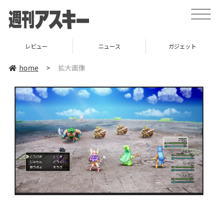
toggle
naviga
レビュー
ニュース
ガジェット
home
>
拡大画像