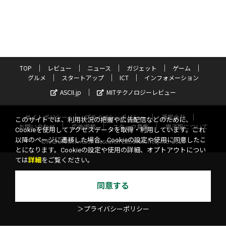
TOP
レビュー
ニュース
ガジェット
ゲーム
グルメ
スタートアップ
ICT
インフォメーション
ASCII.jp
MITテクノロジーレビュー
サイトポリシー
プライバシーポリシー
運営会社
このサイトでは、利用状況の把握や広告配信などのために、
お問い合わせ
広告掲載
スタッフ募集
電子版について
Cookieを使用してアクセスデータを取得・利用しています。これ
以降のページに遷移した場合、Cookieの設定や使用に同意したこ
©KADOKAWA ASCII Research Laboratories, Inc. 2026
とになります。Cookieの設定や使用の詳細、オプトアウトについ
ては
詳細
をご覧ください。
同意する
＞プライバシーポリシー