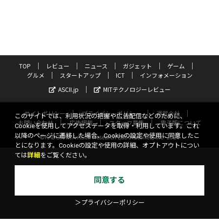
TOP
レビュー
ニュース
ガジェット
ゲーム
グルメ
スタートアップ
ICT
インフォメーション
ASCII.jp
MITテクノロジーレビュー
サイトポリシー
プライバシーポリシー
運営会社
このサイトでは、利用状況の把握や広告配信などのために、
お問い合わせ
広告掲載
スタッフ募集
電子版について
Cookieを使用してアクセスデータを取得・利用しています。これ
以降のページに遷移した場合、Cookieの設定や使用に同意したこ
©KADOKAWA ASCII Research Laboratories, Inc. 2026
とになります。Cookieの設定や使用の詳細、オプトアウトについ
ては
詳細
をご覧ください。
同意する
＞プライバシーポリシー