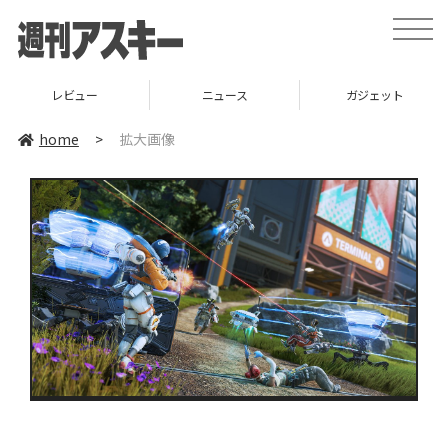
toggle
naviga
レビュー
ニュース
ガジェット
home
>
拡大画像