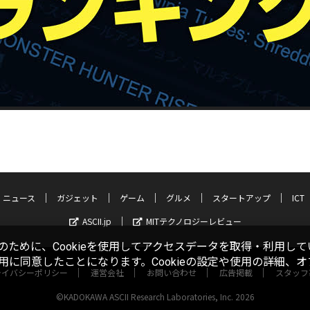
ニュース
ガジェット
ゲーム
グルメ
スタートアップ
ICT
ASCII.jp
MITテクノロジーレビュー
ために、Cookieを使用してアクセスデータを取得・利用して
使用に同意したことになります。Cookieの設定や使用の詳細、
ライバシーポリシー
運営会社
お問い合わせ
広告掲載
スタッフ
©KADOKAWA ASCII Research Laboratories, Inc. 2026