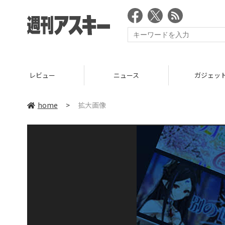
レビュー
ニュース
ガジェッ
home
>
拡大画像