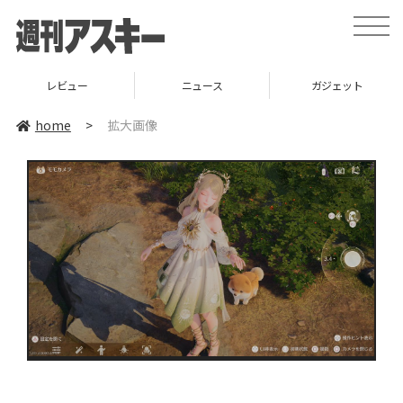
toggle
naviga
レビュー
ニュース
ガジェット
home
>
拡大画像