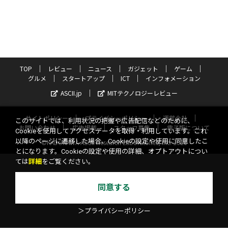
TOP
レビュー
ニュース
ガジェット
ゲーム
グルメ
スタートアップ
ICT
インフォメーション
ASCII.jp
MITテクノロジーレビュー
サイトポリシー
プライバシーポリシー
運営会社
このサイトでは、利用状況の把握や広告配信などのために、
お問い合わせ
広告掲載
スタッフ募集
電子版について
Cookieを使用してアクセスデータを取得・利用しています。これ
以降のページに遷移した場合、Cookieの設定や使用に同意したこ
©KADOKAWA ASCII Research Laboratories, Inc. 2026
とになります。Cookieの設定や使用の詳細、オプトアウトについ
ては
詳細
をご覧ください。
同意する
＞プライバシーポリシー