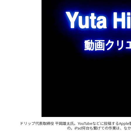
ドリップ代表取締役 平岡雄太氏。YouTubeなどに投稿するAp
の。iPad何台も繋げての作業は、