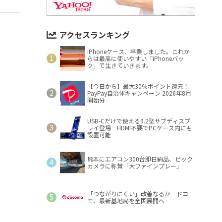
アクセスランキング
iPhoneケース、卒業しました。これか
らは最高に使いやすい「iPhoneバッ
ク」で生きていきます。
【今日から】最大30％ポイント還元！
PayPay自治体キャンペーン 2026年8月
開始分
USB-Cだけで使える9.2型サブディスプ
レイ登場 HDMI不要でPCケース内にも
設置可能
熊本にエアコン300台即日納品、ビック
カメラに称賛「大ファインプレー」
「つながりにくい」改善なるか ドコ
モ、最新基地局を全国展開へ