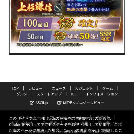
TOP
レビュー
ニュース
ガジェット
ゲーム
グルメ
スタートアップ
ICT
インフォメーション
ASCII.jp
MITテクノロジーレビュー
サイトポリシー
プライバシーポリシー
運営会社
このサイトでは、利用状況の把握や広告配信などのために、
お問い合わせ
広告掲載
スタッフ募集
電子版について
Cookieを使用してアクセスデータを取得・利用しています。これ
以降のページに遷移した場合、Cookieの設定や使用に同意したこ
©KADOKAWA ASCII Research Laboratories, Inc. 2026