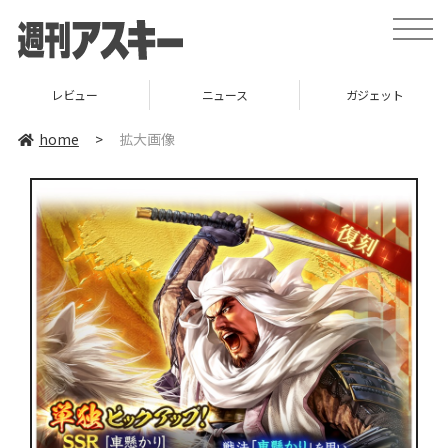
toggle
naviga
レビュー
ニュース
ガジェット
home
>
拡大画像