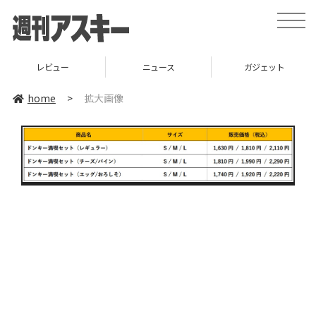
toggle
naviga
レビュー
ニュース
ガジェット
home
>
拡大画像