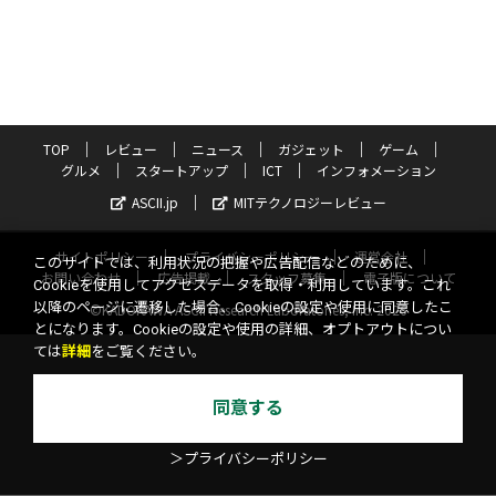
TOP
レビュー
ニュース
ガジェット
ゲーム
グルメ
スタートアップ
ICT
インフォメーション
ASCII.jp
MITテクノロジーレビュー
サイトポリシー
プライバシーポリシー
運営会社
このサイトでは、利用状況の把握や広告配信などのために、
お問い合わせ
広告掲載
スタッフ募集
電子版について
Cookieを使用してアクセスデータを取得・利用しています。これ
以降のページに遷移した場合、Cookieの設定や使用に同意したこ
©KADOKAWA ASCII Research Laboratories, Inc. 2026
とになります。Cookieの設定や使用の詳細、オプトアウトについ
ては
詳細
をご覧ください。
同意する
＞プライバシーポリシー