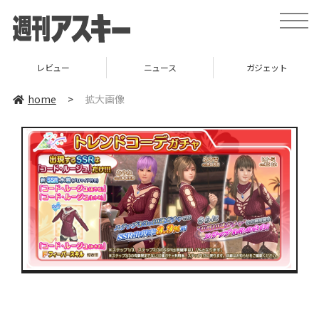
toggle
naviga
レビュー
ニュース
ガジェット
home
>
拡大画像