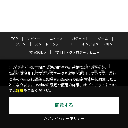
TOP
レビュー
ニュース
ガジェット
ゲーム
グルメ
スタートアップ
ICT
インフォメーション
ASCII.jp
MITテクノロジーレビュー
サイトポリシー
プライバシーポリシー
運営会社
このサイトでは、利用状況の把握や広告配信などのために、
お問い合わせ
広告掲載
スタッフ募集
電子版について
Cookieを使用してアクセスデータを取得・利用しています。これ
以降のページに遷移した場合、Cookieの設定や使用に同意したこ
©KADOKAWA ASCII Research Laboratories, Inc. 2026
とになります。Cookieの設定や使用の詳細、オプトアウトについ
ては
詳細
をご覧ください。
同意する
＞プライバシーポリシー