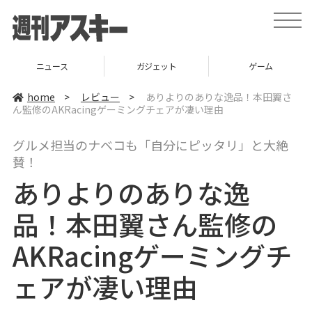
t
o
g
g
l
ニュース
ガジェット
ゲーム
e
n
a
home
>
レビュー
>
ありよりのありな逸品！本田翼さ
v
ん監修のAKRacingゲーミングチェアが凄い理由
i
g
a
グルメ担当のナベコも「自分にピッタリ」と大絶
t
i
賛！
o
n
ありよりのありな逸
品！本田翼さん監修の
AKRacingゲーミングチ
ェアが凄い理由