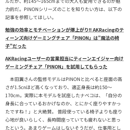
ルだが、約145～165cmまでの大人も愛用できるのが魅
力的だ。PINONシリーズのことを知りたい方は、以下の
記事を参照してほしい。
勉強の効率とモチベーションが爆上がり!! AKRacingのテ
ィーンズ向けゲーミングチェア「PINON」は"魔法の椅
子"だった
AKRacingユーザーの営業担当にティーンエイジャー向け
ゲーミングチェア「PINON」を試用してもらった
本田翼さんの監修モデルはPINONと比べると座面の高
さが1.5cnほど高くなっており、適正身長は約150～
170cm。実際に本モデルを試座したナベコは、「自分の
身長に合っているおかげなのか、とにかく座りやすかっ
たですね！」と大絶賛。 普段使っている椅子よりも座り
心地が良いらしく、長時間座っていても疲れないと思っ
たという。あまりゲームはしないそうだが、仕事用とし