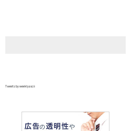
Tweets by weeklyascii