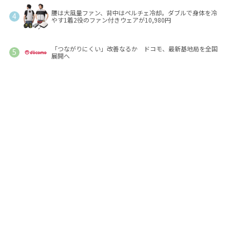
腰は大風量ファン、背中はペルチェ冷却。ダブルで身体を冷
やす1着2役のファン付きウェアが10,980円
「つながりにくい」改善なるか ドコモ、最新基地局を全国
展開へ