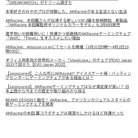
「DREAM MATCH」がドリーム過ぎた
本革好きのみやのプロが体験した、AKRacingがある生活とない生活
AKRacing、本田翼さんが出演する新しいCM 2編を放映開始 新製品
「AKRacing 本田翼監修オリジナルカラーモデル」も2月8日発売
進学祝いや就職祝いに！快適かつ低価格のAKRacingゲーミングチェア
「Wolf」「Pinon」をオススメしたい理由
AKRacing、Amazon.co.jpにてセールを開催（3月31日9時～4月2日23
時59分）
オフィス用家具の世界的メーカー「Steelcase」のチェアがEVO Japan
2023で試せた【EVO Japan 2023】
【sponsored】 こんな所にAKRacing!? アイススケート場・バッティン
グセンターにゲーミングチェアがある理由とは？
【sponsored】 AKRacingゲーミングチェアはなぜ満足度が高い？ 日
本上陸から今までの歴史や取り組みから探る
BEAMS DESIGNと融合！ AKRacing、アメリカンカジュアルスタイルの
新ゲーミングチェアを発表
AKRacingの本田 翼コラボチェアは寝落ちしかけるほど快適だった