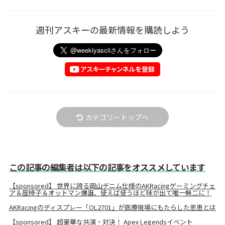
週刊アスキーの最新情報を購読しよう
カテゴリートップへ
この記事の編集者は以下の記事をオススメしています
【sponsored】 世界に誇る岡山デニム仕様のAKRacingゲーミングチェ
ア＆座椅子＆オットマン爆誕、使えば使うほど味が出て唯一無二に！
AKRacingのディスプレー「OL2701」が医療現場にもたらした恩恵とは
【sponsored】 超豪華な共演・対決！ Apex Legendsイベント