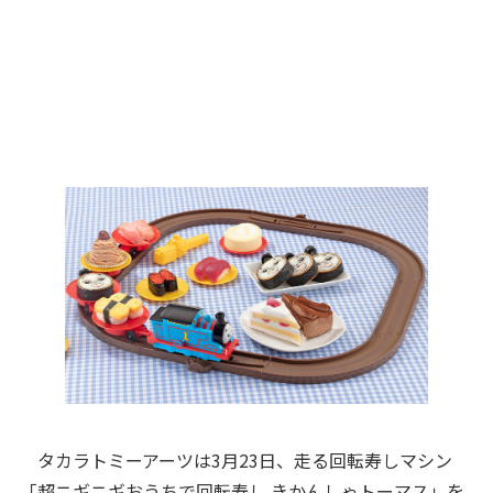
タカラトミーアーツは3月23日、走る回転寿しマシン
「超ニギニギおうちで回転寿し きかんしゃトーマス」を