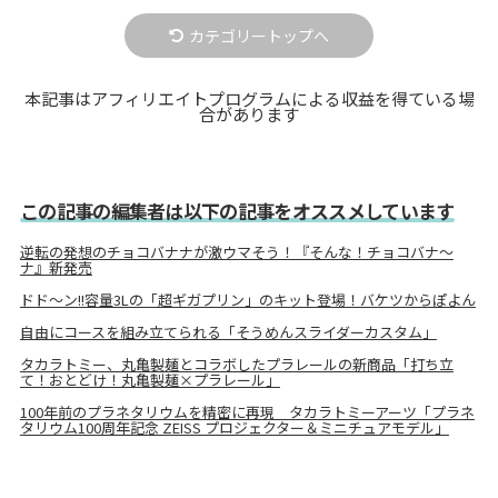
カテゴリートップへ
本記事はアフィリエイトプログラムによる収益を得ている場
合があります
この記事の編集者は以下の記事をオススメしています
逆転の発想のチョコバナナが激ウマそう！『そんな！チョコバナ～
ナ』新発売
ドド～ン!!容量3Lの「超ギガプリン」のキット登場！バケツからぽよん
自由にコースを組み立てられる「そうめんスライダーカスタム」
タカラトミー、丸亀製麺とコラボしたプラレールの新商品「打ち立
て！おとどけ！丸亀製麺×プラレール」
100年前のプラネタリウムを精密に再現 タカラトミーアーツ「プラネ
タリウム100周年記念 ZEISS プロジェクター＆ミニチュアモデル」