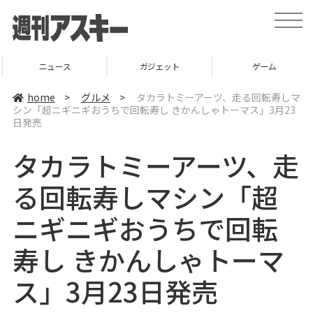
t
o
g
g
l
ニュース
ガジェット
ゲーム
e
n
a
home
>
グルメ
>
タカラトミーアーツ、走る回転寿しマ
v
シン「超ニギニギおうちで回転寿し きかんしゃトーマス」3月23
i
日発売
g
a
t
タカラトミーアーツ、走
i
o
n
る回転寿しマシン「超
ニギニギおうちで回転
寿し きかんしゃトーマ
ス」3月23日発売