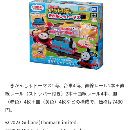
きかんしゃトーマス1両、台車4両、直線レール2本＋直
線レール（ストッパー付き）2本＋曲線レール4本、皿
（赤色）4枚＋皿（黄色）4枚などの構成で、価格は7480
円。
© 2023 Gullane(Thomas)Limited.