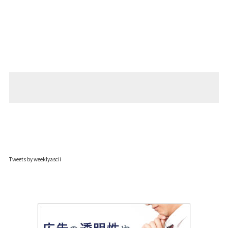
Tweets by weeklyascii