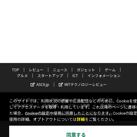
TOP
レビュー
ニュース
ガジェット
ゲーム
グルメ
スタートアップ
ICT
インフォメーション
ASCII.jp
MITテクノロジーレビュー
サイトポリシー
プライバシーポリシー
運営会社
このサイトでは、利用状況の把握や広告配信などのために、Cookieを
お問い合わせ
広告掲載
スタッフ募集
電子版について
してアクセスデータを取得・利用しています。これ以降のページに遷移
た場合、Cookieの設定や使用に同意したことになります。Cookieの設
©KADOKAWA ASCII Research Laboratories, Inc. 2026
使用の詳細、オプトアウトについては
詳細
をご覧ください。
同意する