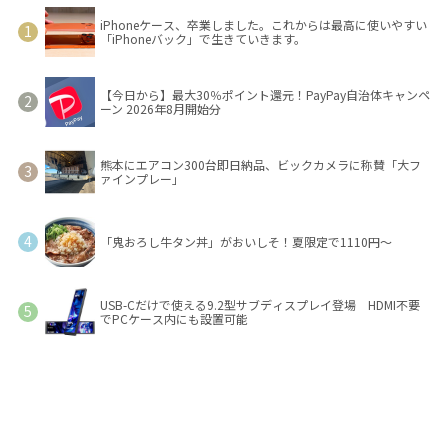
iPhoneケース、卒業しました。これからは最高に使いやすい
「iPhoneバック」で生きていきます。
【今日から】最大30％ポイント還元！PayPay自治体キャンペ
ーン 2026年8月開始分
熊本にエアコン300台即日納品、ビックカメラに称賛「大フ
ァインプレー」
「鬼おろし牛タン丼」がおいしそ！夏限定で1110円～
USB-Cだけで使える9.2型サブディスプレイ登場 HDMI不要
でPCケース内にも設置可能