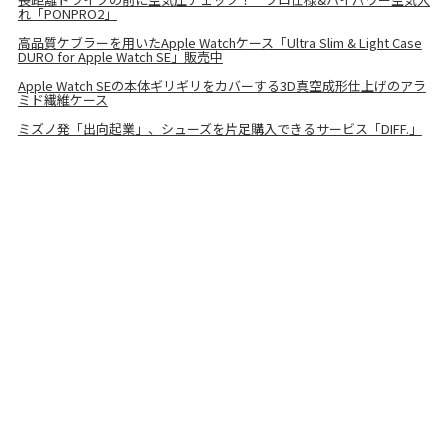
れ「PONPRO2」
高品質ケブラーを用いたApple Watchケース「Ultra Slim & Light Case
DURO for Apple Watch SE」販売中
Apple Watch SEの本体ギリギリをカバーする3D真空成形仕上げのアラ
ミド繊維ケース
ミズノ発「出向起業」、シューズを片足購入できるサービス「DIFF.」