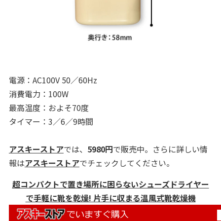
電源：AC100V 50／60Hz
消費電力：100W
最高温度：およそ70度
タイマー：3／6／9時間
アスキーストア
では、
5980円
で販売中。さらに詳しい情
報は
アスキーストア
でチェックしてください。
超コンパクトで置き場所に困らないシューズドライヤー
で手軽に靴を乾燥! 片手に収まる温風式靴乾燥機