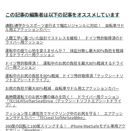
この記事の編集者は以下の記事をオススメしています
通勤/通学からスポーツ走行まで幅広いジャンルに対応！ 自転車サド
ル用エアクッションカバー
人間工学に基づいた設計でストレスを緩和！ ドイツ特許取得済のド
ライバー用クッション
運転中の座り心地を変えませんか？ 体圧分散し最大80%負担を軽減
するドライバー用クッション
ドイツ特許取得済！ 運転中のお尻の負担を最大80％軽減するドライ
バー用クッション
運転中のお尻の負担を80%軽減 ドイツ特許取得済「テックシートソ
フトエアシートドライブ」
お尻の負担が最大80％軽減 自転車サドル用エアクッションカバー
長時間運転でのお尻や腰の痛みを防ぐ！ ドライバー用クッション
「TECSEATSoftairSeatDrive（テックシートソフトエアシートドライ
ブ）」
クッション性と通気性でサイクリング中のお尻を守る！ エアクッシ
ョンサドルカバー「TECseat SoftAirSeatBike」
360度の回転と180度スイングする！ iPhone MagSafeモデル専用アク
セサリー「iRingMag」