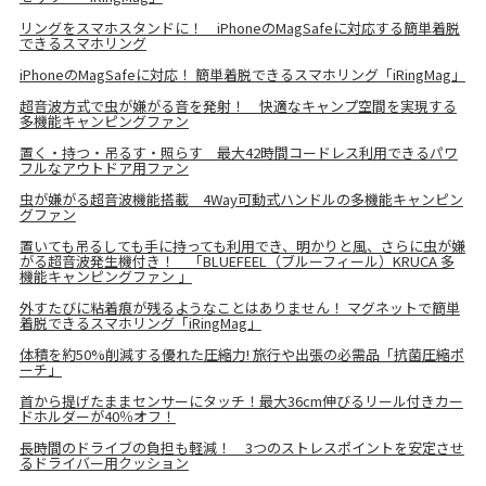
リングをスマホスタンドに！ iPhoneのMagSafeに対応する簡単着脱
できるスマホリング
iPhoneのMagSafeに対応！ 簡単着脱できるスマホリング「iRingMag」
超音波方式で虫が嫌がる音を発射！ 快適なキャンプ空間を実現する
多機能キャンピングファン
置く・持つ・吊るす・照らす 最大42時間コードレス利用できるパワ
フルなアウトドア用ファン
虫が嫌がる超音波機能搭載 4Way可動式ハンドルの多機能キャンピン
グファン
置いても吊るしても手に持っても利用でき、明かりと風、さらに虫が嫌
がる超音波発生機付き！ 「BLUEFEEL（ブルーフィール）KRUCA 多
機能キャンピングファン 」
外すたびに粘着痕が残るようなことはありません！ マグネットで簡単
着脱できるスマホリング「iRingMag」
体積を約50%削減する優れた圧縮力! 旅行や出張の必需品「抗菌圧縮ポ
ーチ」
首から提げたままセンサーにタッチ！最大36cm伸びるリール付きカー
ドホルダーが40％オフ！
長時間のドライブの負担も軽減！ 3つのストレスポイントを安定させ
るドライバー用クッション