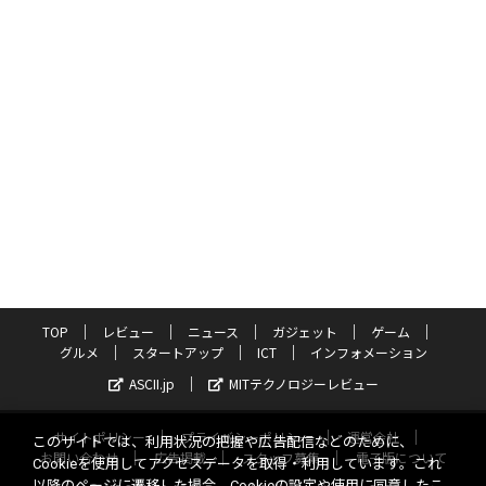
TOP
レビュー
ニュース
ガジェット
ゲーム
グルメ
スタートアップ
ICT
インフォメーション
ASCII.jp
MITテクノロジーレビュー
サイトポリシー
プライバシーポリシー
運営会社
このサイトでは、利用状況の把握や広告配信などのために、
お問い合わせ
広告掲載
スタッフ募集
電子版について
Cookieを使用してアクセスデータを取得・利用しています。これ
以降のページに遷移した場合、Cookieの設定や使用に同意したこ