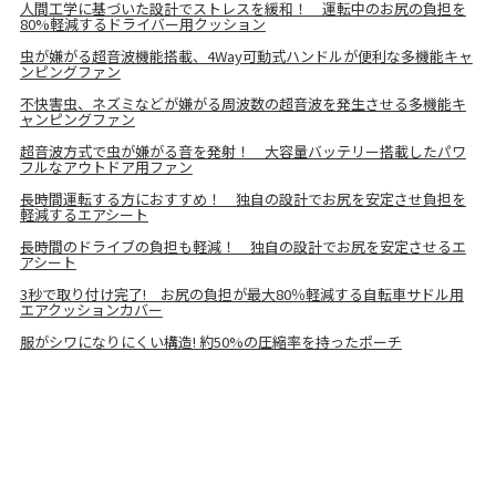
人間工学に基づいた設計でストレスを緩和！ 運転中のお尻の負担を
80%軽減するドライバー用クッション
虫が嫌がる超音波機能搭載、4Way可動式ハンドルが便利な多機能キャ
ンピングファン
不快害虫、ネズミなどが嫌がる周波数の超音波を発生させる多機能キ
ャンピングファン
超音波方式で虫が嫌がる音を発射！ 大容量バッテリー搭載したパワ
フルなアウトドア用ファン
長時間運転する方におすすめ！ 独自の設計でお尻を安定させ負担を
軽減するエアシート
長時間のドライブの負担も軽減！ 独自の設計でお尻を安定させるエ
アシート
3秒で取り付け完了! お尻の負担が最大80％軽減する自転車サドル用
エアクッションカバー
服がシワになりにくい構造! 約50%の圧縮率を持ったポーチ