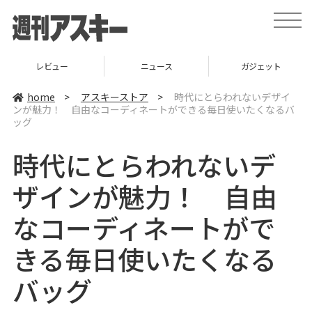
t
o
g
g
l
レビュー
ニュース
ガジェット
e
n
a
home
>
アスキーストア
>
時代にとらわれないデザイ
v
ンが魅力！ 自由なコーディネートができる毎日使いたくなるバ
i
ッグ
g
a
t
時代にとらわれないデ
i
o
n
ザインが魅力！ 自由
なコーディネートがで
きる毎日使いたくなる
バッグ