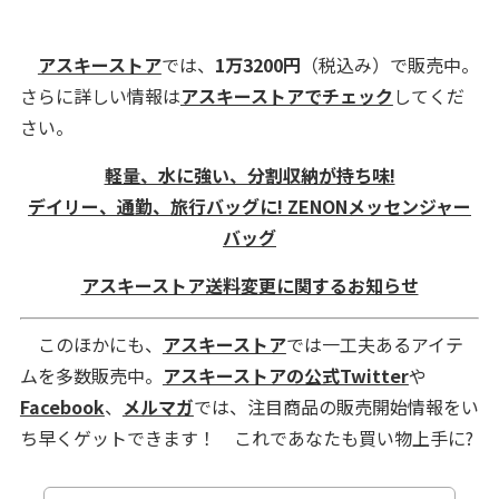
アスキーストア
では、
1万3200円
（税込み）で販売中。
さらに詳しい情報は
アスキーストアでチェック
してくだ
さい。
軽量、水に強い、分割収納が持ち味!
デイリー、通勤、旅行バッグに! ZENONメッセンジャー
バッグ
アスキーストア送料変更に関するお知らせ
このほかにも、
アスキーストア
では一工夫あるアイテ
ムを多数販売中。
アスキーストアの公式Twitter
や
Facebook
、
メルマガ
では、注目商品の販売開始情報をい
ち早くゲットできます！ これであなたも買い物上手に?