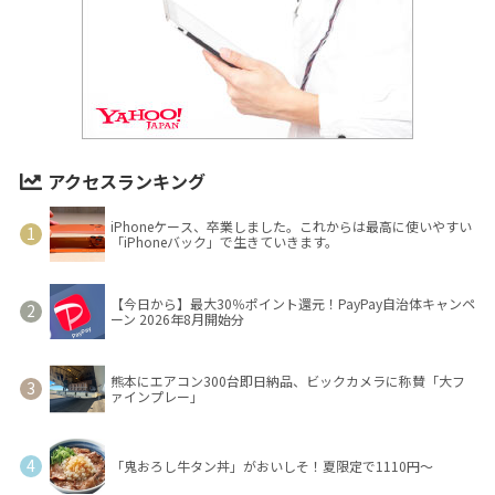
アクセスランキング
iPhoneケース、卒業しました。これからは最高に使いやすい
「iPhoneバック」で生きていきます。
【今日から】最大30％ポイント還元！PayPay自治体キャンペ
ーン 2026年8月開始分
熊本にエアコン300台即日納品、ビックカメラに称賛「大フ
ァインプレー」
「鬼おろし牛タン丼」がおいしそ！夏限定で1110円～