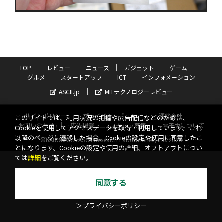
TOP
レビュー
ニュース
ガジェット
ゲーム
グルメ
スタートアップ
ICT
インフォメーション
ASCII.jp
MITテクノロジーレビュー
サイトポリシー
プライバシーポリシー
運営会社
このサイトでは、利用状況の把握や広告配信などのために、
お問い合わせ
広告掲載
スタッフ募集
電子版について
Cookieを使用してアクセスデータを取得・利用しています。これ
以降のページに遷移した場合、Cookieの設定や使用に同意したこ
©KADOKAWA ASCII Research Laboratories, Inc. 2026
とになります。Cookieの設定や使用の詳細、オプトアウトについ
ては
詳細
をご覧ください。
同意する
＞プライバシーポリシー