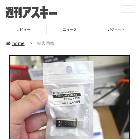
toggle
naviga
レビュー
ニュース
ガジェット
home
>
拡大画像