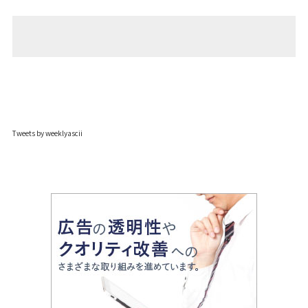
Tweets by weeklyascii