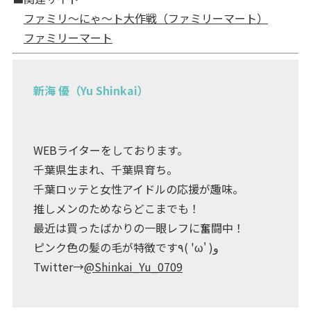
ファミリ～にゃ～ト大作戦（ファミリーマート）
ファミリーマート
新海 優（Yu Shinkai）
WEBライターをしております。
千葉県生まれ、千葉県育ち。
千葉ロッテと女性アイドルの応援が趣味。
推しメンのためならどこまでも！
最近は買ったばかりの一眼レフに奮闘中！
ピンク色の髪の毛が特徴です٩( 'ω' )و
Twitter→
@Shinkai_Yu_0709