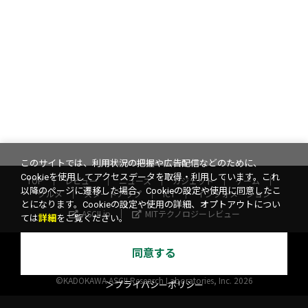
このサイトでは、利用状況の把握や広告配信などのために、
Cookieを使用してアクセスデータを取得・利用しています。これ
TOP
レビュー
ニュース
ガジェット
ゲーム
以降のページに遷移した場合、Cookieの設定や使用に同意したこ
グルメ
スタートアップ
ICT
インフォメーション
とになります。Cookieの設定や使用の詳細、オプトアウトについ
ASCII.jp
MITテクノロジーレビュー
ては
詳細
をご覧ください。
サイトポリシー
プライバシーポリシー
運営会社
同意する
お問い合わせ
広告掲載
スタッフ募集
電子版について
©KADOKAWA ASCII Research Laboratories, Inc. 2026
＞プライバシーポリシー