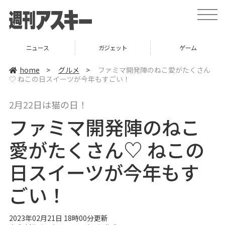
t
o
g
g
l
ニュース
ガジェット
ゲーム
e
n
a
home
>
グルメ
>
ファミマ開発陣のねこ愛がたくさん
v
♡ ねこの日スイーツが今年もすごい！
i
g
a
2月22日は猫の日！
t
i
ファミマ開発陣のねこ
o
n
愛がたくさん♡ ねこの
日スイーツが今年もす
ごい！
2023年02月21日 18時00分更新