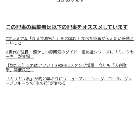
この記事の編集者は以下の記事をオススメしています
7プレミアム「まるで濃密芋」を20本以上食べた筆者が伝えたい感動と
おいしさ
Z世代が注目！懐かしい雰囲気のダイドー復刻堂シリーズに「ミルクセ
ーキ」が登場！
【銀だこ】これはアツい！ 390円にスタンプ増量 今年も「大創業
祭」開催決定！
「ガリガリ君」が約20年ぶりにリニューアル！ ソーダ、コーラ、グレ
ープフルーツの“氷の粒"が変わる