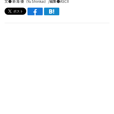
文●
新海 優（Yu Shinkai）
/編集●ASCII