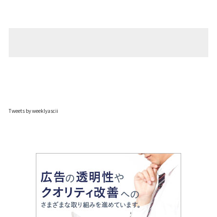
Tweets by weeklyascii