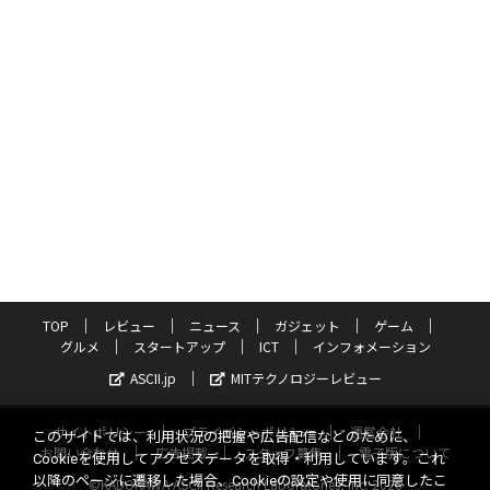
TOP
レビュー
ニュース
ガジェット
ゲーム
グルメ
スタートアップ
ICT
インフォメーション
ASCII.jp
MITテクノロジーレビュー
サイトポリシー
プライバシーポリシー
運営会社
このサイトでは、利用状況の把握や広告配信などのために、
お問い合わせ
広告掲載
スタッフ募集
電子版について
Cookieを使用してアクセスデータを取得・利用しています。これ
以降のページに遷移した場合、Cookieの設定や使用に同意したこ
©KADOKAWA ASCII Research Laboratories, Inc. 2026