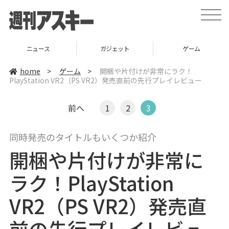
t
o
g
g
l
ニュース
ガジェット
ゲーム
e
n
a
home
>
ゲーム
>
開梱や片付けが非常にラク！
v
PlayStation VR2（PS VR2）発売直前の先行プレイレビュー
i
g
a
t
前へ
1
2
3
i
o
n
同時発売のタイトルもいくつか紹介
開梱や片付けが非常に
ラク！PlayStation
VR2（PS VR2）発売直
前の先行プレイレビュ