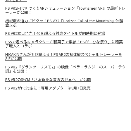
PS VR2向け町づくりVRシミュレーション『Townsmen VR』の最新トレ
ーラーが公開！
機械獣の迫力にビクッ！PS VR2『Horizon Call of the Mountain』体験
会レポ
PS VR2本日発売！40を超える対応タイトルが同時期に登場
PS5で遊べるキャラクターが和菓子で集結！PSが「ひな祭り」に和菓
子職人とコラボ
HIKAKINさんが叫び震える！PS VR2の初体験スペシャルトレーラーを
SIEが公開
PS VR2『グランツーリスモ7』の映像「ベラ・ラムジーのスーパーテク
編」を公開！
PS VR2の新CM「さぁ新たな冒険の世界へ」が公開
PS VR2がPC対応に！専用アダプターは8月7日発売