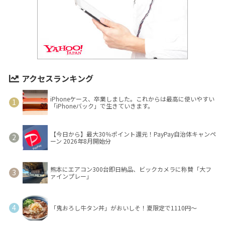
アクセスランキング
iPhoneケース、卒業しました。これからは最高に使いやすい
「iPhoneバック」で生きていきます。
【今日から】最大30％ポイント還元！PayPay自治体キャンペ
ーン 2026年8月開始分
熊本にエアコン300台即日納品、ビックカメラに称賛「大フ
ァインプレー」
「鬼おろし牛タン丼」がおいしそ！夏限定で1110円～