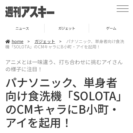
t
o
g
g
l
ニュース
ガジェット
ゲーム
e
n
a
home
>
ガジェット
>
パナソニック、単身者向け食洗
v
機「SOLOTA」のCMキャラにB小町・アイを起用！
i
g
a
アニメとは一味違う、打ち合わせに挑むアイさん
t
i
の様子に注目！
o
n
パナソニック、単身者
向け食洗機「SOLOTA」
のCMキャラにB小町・
アイを起用！