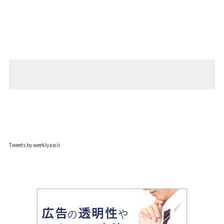
Tweets by weeklyascii