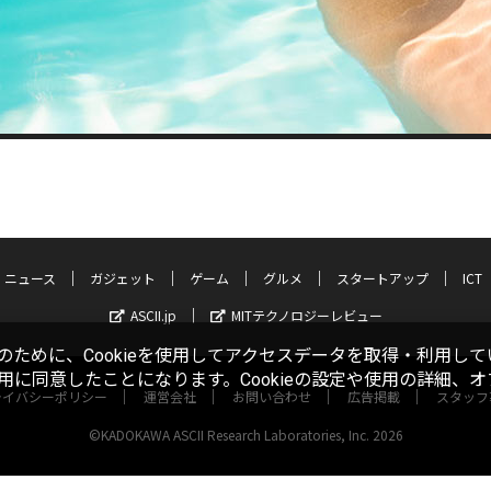
ニュース
ガジェット
ゲーム
グルメ
スタートアップ
ICT
ASCII.jp
MITテクノロジーレビュー
ために、Cookieを使用してアクセスデータを取得・利用して
使用に同意したことになります。Cookieの設定や使用の詳細、
ライバシーポリシー
運営会社
お問い合わせ
広告掲載
スタッフ
©KADOKAWA ASCII Research Laboratories, Inc. 2026