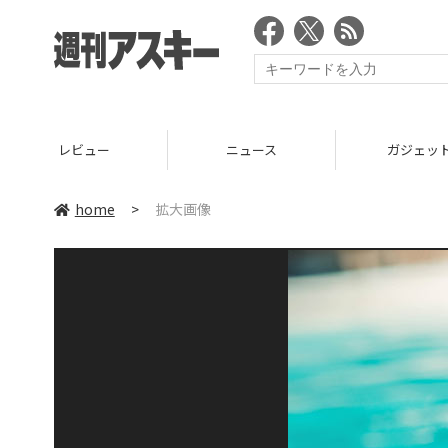
レビュー
ニュース
ガジェッ
home
>
拡大画像