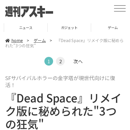
t
o
g
g
l
ニュース
ガジェット
ゲーム
e
n
a
home
>
ゲーム
>
『Dead Space』リメイク版に秘めら
v
れた"3つの狂気"
i
g
a
t
1
2
次へ
i
o
n
SFサバイバルホラーの金字塔が現世代向けに復
活！
『Dead Space』リメイ
ク版に秘められた"3つ
の狂気"