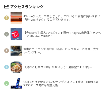
アクセスランキング
iPhoneケース、卒業しました。これからは最高に使いやすい
「iPhoneバック」で生きていきます。
【今日から】最大30％ポイント還元！PayPay自治体キャンペ
ーン 2026年8月開始分
熊本にエアコン300台即日納品、ビックカメラに称賛「大フ
ァインプレー」
「鬼おろし牛タン丼」がおいしそ！夏限定で1110円～
USB-Cだけで使える9.2型サブディスプレイ登場 HDMI不要
でPCケース内にも設置可能