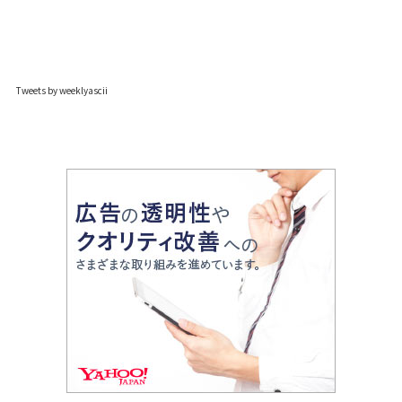
Tweets by weeklyascii