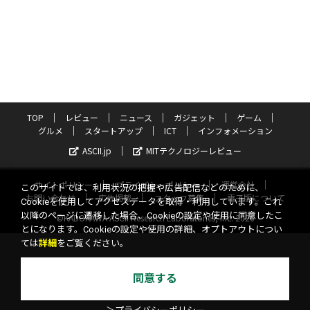
TOP
レビュー
ニュース
ガジェット
ゲーム
グルメ
スタートアップ
ICT
インフォメーション
ASCII.jp
MITテクノロジーレビュー
サイトポリシー
プライバシーポリシー
運営会社
このサイトでは、利用状況の把握や広告配信などのために、
お問い合わせ
広告掲載
スタッフ募集
電子版について
Cookieを使用してアクセスデータを取得・利用しています。これ
以降のページに遷移した場合、Cookieの設定や使用に同意したこ
©KADOKAWA ASCII Research Laboratories, Inc. 2026
とになります。Cookieの設定や使用の詳細、オプトアウトについ
ては
詳細
をご覧ください。
同意する