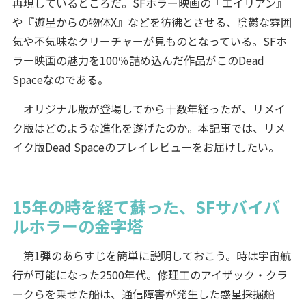
再現しているところだ。SFホラー映画の『エイリアン』
や『遊星からの物体X』などを彷彿とさせる、陰鬱な雰囲
気や不気味なクリーチャーが見ものとなっている。SFホ
ラー映画の魅力を100％詰め込んだ作品がこのDead
Spaceなのである。
オリジナル版が登場してから十数年経ったが、リメイ
ク版はどのような進化を遂げたのか。本記事では、リメ
イク版Dead Spaceのプレイレビューをお届けしたい。
15年の時を経て蘇った、SFサバイバ
ルホラーの金字塔
第1弾のあらすじを簡単に説明しておこう。時は宇宙航
行が可能になった2500年代。修理工のアイザック・クラ
ークらを乗せた船は、通信障害が発生した惑星採掘船