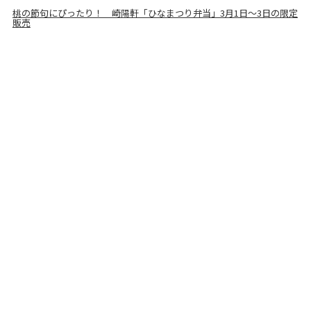
桃の節句にぴったり！ 崎陽軒「ひなまつり弁当」3月1日～3日の限定
販売