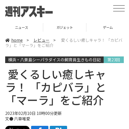
t
o
g
g
l
ュース
ガジェット
ゲーム
e
n
a
home
>
レビュー
>
愛くるしい癒しキャラ！ 「カピバ
v
ラ」と「マーラ」をご紹介
i
g
a
横浜・八景島シーパラダイスの飼育員生きもの日記
第23回
t
i
o
愛くるしい癒しキャ
n
ラ！ 「カピバラ」と
「マーラ」をご紹介
2023年02月10日 10時00分更新
文● 六車唯愛