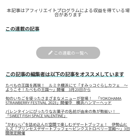
本記事はアフィリエイトプログラムによる収益を得ている場
合があります
この連載の記事
この連載の一覧へ
この記事の編集者は以下の記事をオススメしています
たべもの王国を再現！ ルミネ横浜にて「すみっコぐらしカフェ ～
ようこそ！たべもの王国～」開催 3月23日から
旬のいちごを使ったさまざまなメニューが登場！ 「YOKOHAMA
STRAWBERRY FESTIVAL 2023」開催中 横浜ハンマーヘッド
バレンタインにぴったりなお菓子の名前が由来の魚が勢揃い！
「SWEET FISH SPACE VALENTINE」
“かわいい”を詰め込んだ空間で楽しむデザートブッフェ！ 伊勢山ヒ
ルズ「プリンセスデザートブッフェ～ピンクストロベリー宮殿～」3日
間限定開催