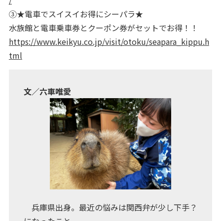
/
③★電車でスイスイお得にシーパラ★
水族館と電車乗車券とクーポン券がセットでお得！！
https://www.keikyu.co.jp/visit/otoku/seapara_kippu.h
tml
文／六車唯愛
兵庫県出身。最近の悩みは関西弁が少し下手？
になったこと。。