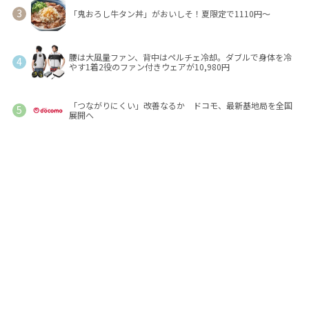
「鬼おろし牛タン丼」がおいしそ！夏限定で1110円～
腰は大風量ファン、背中はペルチェ冷却。ダブルで身体を冷
やす1着2役のファン付きウェアが10,980円
「つながりにくい」改善なるか ドコモ、最新基地局を全国
展開へ