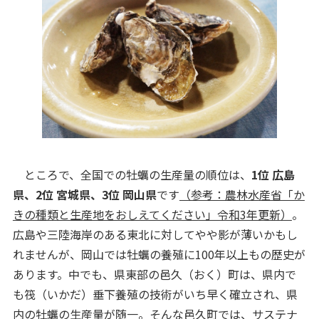
ところで、全国での牡蠣の生産量の順位は、
1位 広島
県、2位 宮城県、3位 岡山県
です
（参考：農林水産省「か
きの種類と生産地をおしえてください」令和3年更新）
。
広島や三陸海岸のある東北に対してやや影が薄いかもし
れませんが、岡山では牡蠣の養殖に100年以上もの歴史が
あります。中でも、県東部の邑久（おく）町は、県内で
も筏（いかだ）垂下養殖の技術がいち早く確立され、県
内の牡蠣の生産量が随一。そんな邑久町では、サステナ