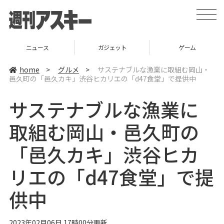
t
o
g
g
l
ニュース
ガジェット
ゲーム
e
n
a
home
>
グルメ
>
サステナブルな漁業に取組む岡山・
v
邑久町の「邑久カキ」渋谷ヒカリエの「d47食堂」で提供中
i
g
a
サステナブルな漁業に
t
i
o
取組む岡山・邑久町の
n
「邑久カキ」渋谷ヒカ
リエの「d47食堂」で提
供中
2023年02月06日 17時00分更新