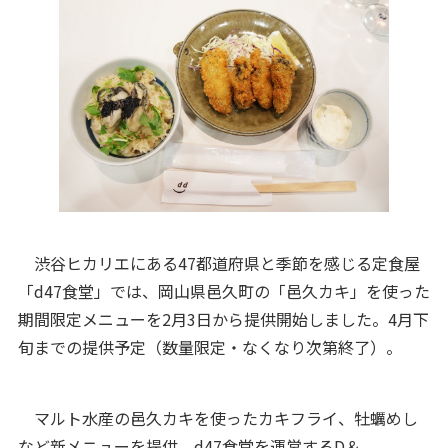
渋谷ヒカリエにある47都道府県と季節を感じる定食屋
「d47食堂」では、岡山県邑久町の「邑久カキ」を使った
期間限定メニューを2月3日から提供開始しました。4月下
旬までの提供予定（数量限定・なくなり次第終了）。
マルト水産の邑久カキを使ったカキフライ、牡蠣めし
など新メニューを提供。d47食堂を運営するD＆