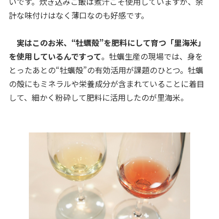
いです。炊き込みご飯は煮汁こそ使用していますが、余
計な味付けはなく薄口なのも好感です。
実はこのお米、“牡蠣殻”を肥料にして育つ「里海米」
を使用しているんですって
。牡蠣生産の現場では、身を
とったあとの“牡蠣殻”の有効活用が課題のひとつ。牡蠣
の殻にもミネラルや栄養成分が含まれていることに着目
して、細かく粉砕して肥料に活用したのが里海米。