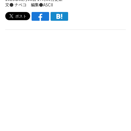
文●
ナベコ
編集●ASCII