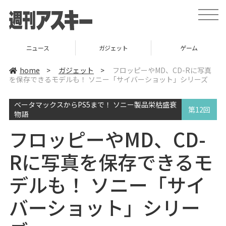
t
o
g
g
l
ニュース
ガジェット
ゲーム
e
n
a
home
>
ガジェット
>
フロッピーやMD、CD-Rに写真
v
を保存できるモデルも！ ソニー「サイバーショット」シリーズ
i
g
a
ベータマックスからPS5まで！ ソニー製品栄枯盛衰
t
第12回
i
物語
o
n
フロッピーやMD、CD-
Rに写真を保存できるモ
デルも！ ソニー「サイ
バーショット」シリー