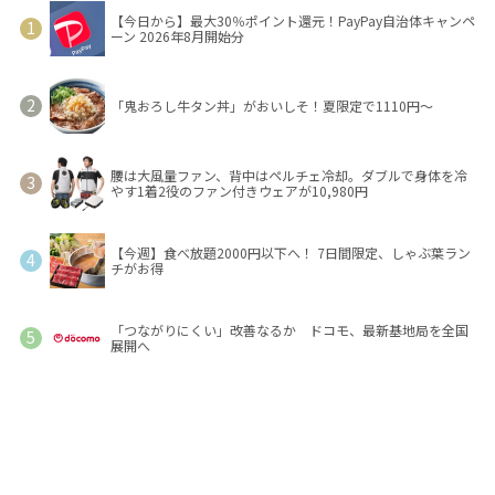
【今日から】最大30％ポイント還元！PayPay自治体キャンペ
ーン 2026年8月開始分
「鬼おろし牛タン丼」がおいしそ！夏限定で1110円～
腰は大風量ファン、背中はペルチェ冷却。ダブルで身体を冷
やす1着2役のファン付きウェアが10,980円
【今週】食べ放題2000円以下へ！ 7日間限定、しゃぶ葉ラン
チがお得
「つながりにくい」改善なるか ドコモ、最新基地局を全国
展開へ