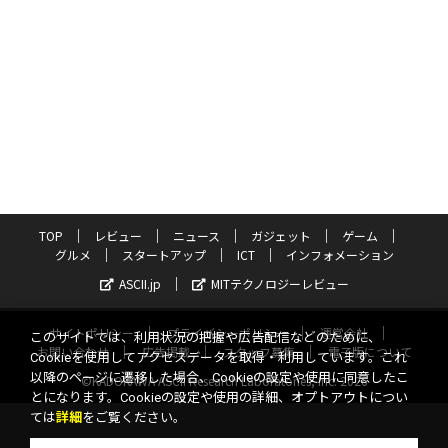
TOP
レビュー
ニュース
ガジェット
ゲーム
グルメ
スタートアップ
ICT
インフォメーション
ASCII.jp
MITテクノロジーレビュー
サイトポリシー
プライバシーポリシー
運営会社
このサイトでは、利用状況の把握や広告配信などのために、
お問い合わせ
広告掲載
スタッフ募集
電子版について
Cookieを使用してアクセスデータを取得・利用しています。これ
以降のページに遷移した場合、Cookieの設定や使用に同意したこ
©KADOKAWA ASCII Research Laboratories, Inc. 2026
とになります。Cookieの設定や使用の詳細、オプトアウトについ
ては
詳細
をご覧ください。