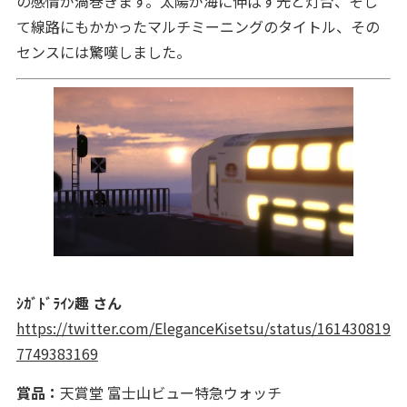
の感情が渦巻きます。太陽が海に伸ばす光と灯台、そし
て線路にもかかったマルチミーニングのタイトル、その
センスには驚嘆しました。
ｼｶﾞﾄﾞﾗｲﾝ趣 さん
https://twitter.com/EleganceKisetsu/status/161430819
7749383169
賞品：
天賞堂 富士山ビュー特急ウォッチ