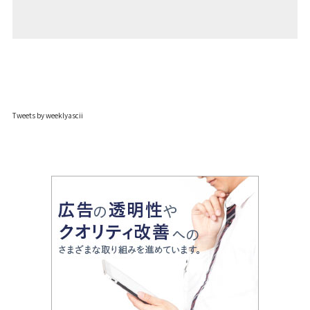
Tweets by weeklyascii