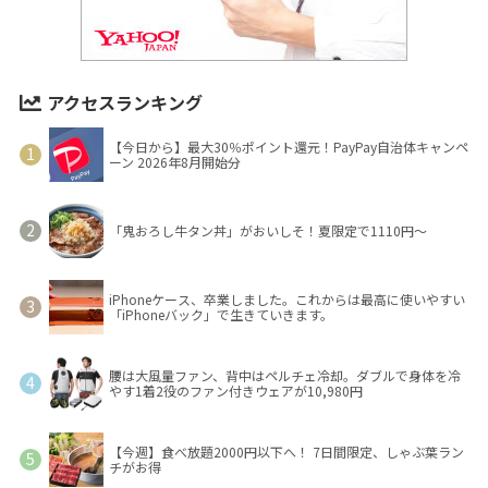
アクセスランキング
【今日から】最大30％ポイント還元！PayPay自治体キャンペ
ーン 2026年8月開始分
「鬼おろし牛タン丼」がおいしそ！夏限定で1110円～
iPhoneケース、卒業しました。これからは最高に使いやすい
「iPhoneバック」で生きていきます。
腰は大風量ファン、背中はペルチェ冷却。ダブルで身体を冷
やす1着2役のファン付きウェアが10,980円
【今週】食べ放題2000円以下へ！ 7日間限定、しゃぶ葉ラン
チがお得