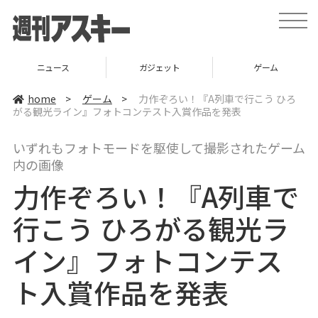
t
o
g
g
l
ニュース
ガジェット
ゲーム
e
n
a
home
>
ゲーム
>
力作ぞろい！『A列車で行こう ひろ
v
がる観光ライン』フォトコンテスト入賞作品を発表
i
g
a
いずれもフォトモードを駆使して撮影されたゲーム
t
i
内の画像
o
n
力作ぞろい！『A列車で
行こう ひろがる観光ラ
イン』フォトコンテス
ト入賞作品を発表