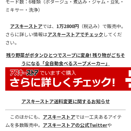
モード数：6種類（ポタージュ・煮込み・ジャム・豆乳・
ミキサー・洗浄）
アスキーストア
では、
1万2800円
（税込み）で販売中。
さらに詳しい情報は
アスキーストアでチェック
してくだ
さい。
残り野菜がボタンひとつでスープに変身! 残り物がごちそ
うになる「全自動食べるスープメーカー」
アスキーストア送料変更に関するお知らせ
このほかにも、
アスキーストア
では一工夫あるアイテ
ムを多数販売中。
アスキーストアの公式Twitter
や