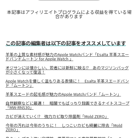
本記事はアフィリエイトプログラムによる収益を得ている場
合があります
この記事の編集者は以下の記事をオススメしています
羊革の上質な素材感が魅力のApple Watchバンド「Esalta 羊革スエー
ドバンドムートン for Apple Watch 」
オジサンには懐かしい、若者には新鮮に映る⁉ あのマジソンバッグ
が小さくなって復活！
Apple Watchを優しく温もりある表情に！ Esalta 羊革スエードバン
ド「ムートン」
羊革スエードの起毛感が魅力のApple Watchバンド「ムートン」
自然観察などに最適！ 暗闇でもばっちり録画できるナイトスコープ
「MW-RNS30」
カビが消えていく⁉ 強力カビ取り除菌剤「Mold ZERO」
今年の汚れは今年のうちに！ しつこいカビも綺麗に除去「Mold
ZERO」