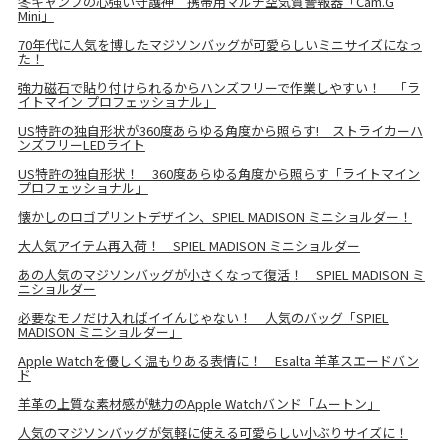
冬キャンプの心強い守護神 携帯用マルチ空気質警報器「Cam.G
Mini」
70年代に人気を博したマジソンバッグが可愛らしいミニサイズになっ
た！
強力磁石で貼り付けられるからハンズフリーで作業しやすい！ 「ラ
イトマイン プロフェッショナル」
US特許の独自形状が360度あらゆる角度から照らす! ストライカーハ
ンズフリーLEDライト
US特許の独自形状！ 360度あらゆる角度から照らす「ライトマイン
プロフェッショナル」
懐かしのロゴプリントデザイン、SPIEL MADISON ミニショルダー！
大人気アイテム再入荷！ SPIEL MADISON ミニショルダー
あの人気のマジソンバッグが小さくなって復活！ SPIEL MADISON ミ
ニショルダー
必要なモノだけ入ればイイんじゃない！ 人気のバッグ「SPIEL
MADISON ミニショルダー」
Apple Watchを優しく温もりある表情に！ Esalta 羊革スエードバン
ド
羊革の上質な素材感が魅力のApple Watchバンド「ムートン」
人気のマジソンバッグが気軽に使える可愛らしい小ぶりサイズに！