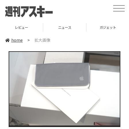
toggle
naviga
レビュー
ニュース
ガジェット
home
>
拡大画像