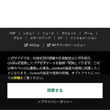
TOP
レビュー
ニュース
ガジェット
ゲーム
グルメ
スタートアップ
ICT
インフォメーション
ASCII.jp
MITテクノロジーレビュー
サイトポリシー
プライバシーポリシー
運営会社
このサイトでは、利用状況の把握や広告配信などのために、
お問い合わせ
広告掲載
スタッフ募集
電子版について
Cookieを使用してアクセスデータを取得・利用しています。これ
以降のページに遷移した場合、Cookieの設定や使用に同意したこ
©KADOKAWA ASCII Research Laboratories, Inc. 2026
とになります。Cookieの設定や使用の詳細、オプトアウトについ
ては
詳細
をご覧ください。
同意する
＞プライバシーポリシー