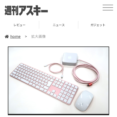
toggle
naviga
レビュー
ニュース
ガジェット
home
>
拡大画像