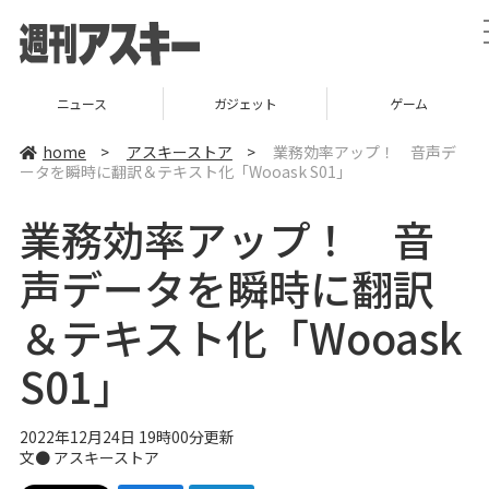
ガジェット
ゲーム
グルメ
home
>
アスキーストア
>
業務効率アップ！ 音声デ
ータを瞬時に翻訳＆テキスト化「Wooask S01」
業務効率アップ！ 音
声データを瞬時に翻訳
＆テキスト化「Wooask
S01」
2022年12月24日 19時00分更新
文●
アスキーストア