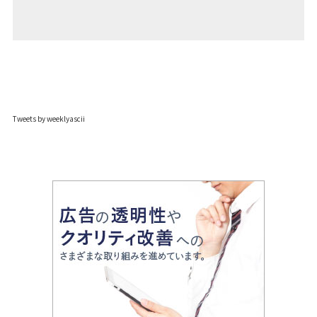
Tweets by weeklyascii