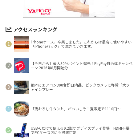
アクセスランキング
iPhoneケース、卒業しました。これからは最高に使いやすい
「iPhoneバック」で生きていきます。
【今日から】最大30％ポイント還元！PayPay自治体キャンペ
ーン 2026年8月開始分
熊本にエアコン300台即日納品、ビックカメラに称賛「大フ
ァインプレー」
「鬼おろし牛タン丼」がおいしそ！夏限定で1110円～
USB-Cだけで使える9.2型サブディスプレイ登場 HDMI不要
でPCケース内にも設置可能