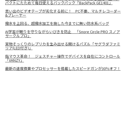
パクトにたためて毎日使えるバックパック「BackPack GE1401」
思い出のビデオテープが劣化する前に！ PC不要、マルチレコーダー
&プレーヤー
撥水を上回る、超撥水加工を施した今までに無い防水系バッグ
AI学習が眠りを守りながらいびきを防止 「Snore Circle PRO スノア
サークルプロ」
実物そっくりのレプリカを生み出せる開けるパズル「サグラダファミ
リア(LED付き)」
指マウス革命！ ジェスチャー操作でデバイスを自在にコントロール
「VANZY」
最新の速度換算やプロセッサーを搭載したスピードガンが30％オフ！