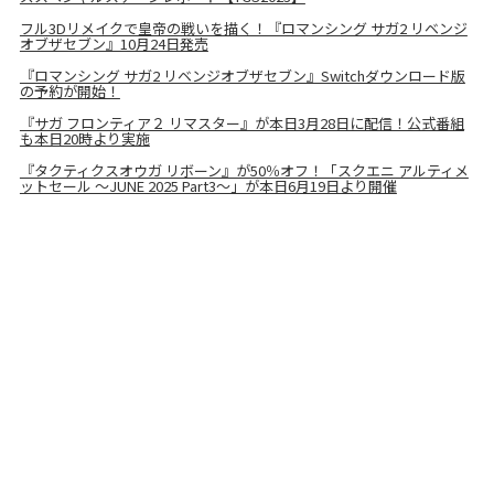
フル3Dリメイクで皇帝の戦いを描く！『ロマンシング サガ2 リベンジ
オブザセブン』10月24日発売
『ロマンシング サガ2 リベンジオブザセブン』Switchダウンロード版
の予約が開始！
『サガ フロンティア２ リマスター』が本日3月28日に配信！公式番組
も本日20時より実施
『タクティクスオウガ リボーン』が50％オフ！「スクエニ アルティメ
ットセール ～JUNE 2025 Part3～」が本日6月19日より開催