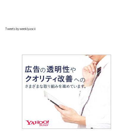
Tweets by weeklyascii