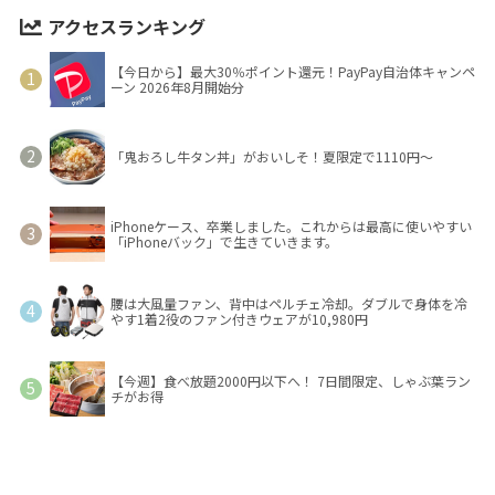
アクセスランキング
【今日から】最大30％ポイント還元！PayPay自治体キャンペ
ーン 2026年8月開始分
「鬼おろし牛タン丼」がおいしそ！夏限定で1110円～
iPhoneケース、卒業しました。これからは最高に使いやすい
「iPhoneバック」で生きていきます。
腰は大風量ファン、背中はペルチェ冷却。ダブルで身体を冷
やす1着2役のファン付きウェアが10,980円
【今週】食べ放題2000円以下へ！ 7日間限定、しゃぶ葉ラン
チがお得