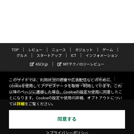
TOP
レビュー
ニュース
ガジェット
ゲーム
グルメ
スタートアップ
ICT
インフォメーション
ASCII.jp
MITテクノロジーレビュー
サイトポリシー
プライバシーポリシー
運営会社
このサイトでは、利用状況の把握や広告配信などのために、
お問い合わせ
広告掲載
スタッフ募集
電子版について
Cookieを使用してアクセスデータを取得・利用しています。これ
以降のページに遷移した場合、Cookieの設定や使用に同意したこ
©KADOKAWA ASCII Research Laboratories, Inc. 2026
とになります。Cookieの設定や使用の詳細、オプトアウトについ
ては
詳細
をご覧ください。
同意する
＞プライバシーポリシー