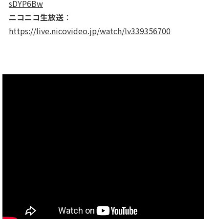
sDYP6Bw
ニコニコ生放送
：
https://live.nicovideo.jp/watch/lv339356700