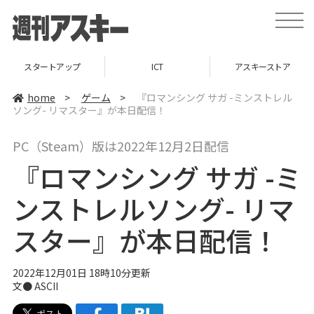
t
o
g
g
l
スタートアップ
ICT
アスキーストア
e
n
a
home
>
ゲーム
>
『ロマンシング サガ -ミンストレル
v
ソング- リマスター』が本日配信！
i
g
a
PC（Steam）版は2022年12月2日配信
t
i
『ロマンシング サガ -ミ
o
n
ンストレルソング- リマ
スター』が本日配信！
2022年12月01日 18時10分更新
文● ASCII