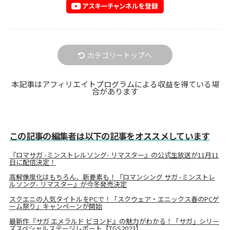
カテゴリートップへ
本記事はアフィリエイトプログラムによる収益を得ている場
合があります
この記事の編集者は以下の記事をオススメしています
『ロマサガ -ミンストレルソング- リマスター』の公式生放送が11月11
日に配信決定！
高解像度化はもちろん、新要素も！『ロマンシング サガ -ミンストレ
ルソング- リマスター』が今冬発売決定
スクエニの人気タイトルをPCで！「スクウェア・エニックス春のPCゲ
ーム祭り」キャンペーンが開始
最新作『サガ エメラルド ビヨンド』の魅力がわかる！「サガ」シリー
ズスペシャルステージレポート【TGS2023】