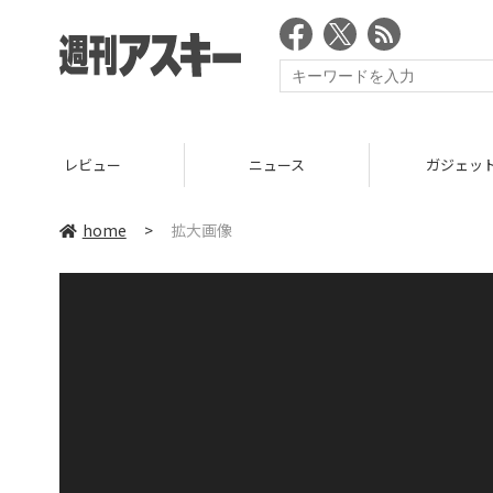
レビュー
ニュース
ガジェッ
home
>
拡大画像