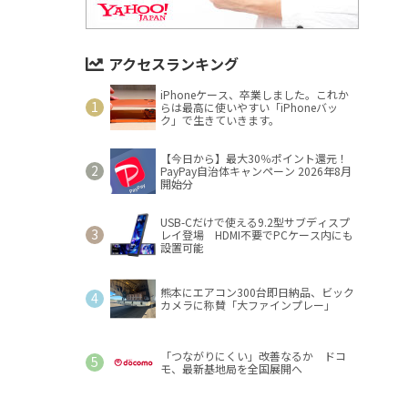
アクセスランキング
iPhoneケース、卒業しました。これか
らは最高に使いやすい「iPhoneバッ
ク」で生きていきます。
【今日から】最大30％ポイント還元！
PayPay自治体キャンペーン 2026年8月
開始分
USB-Cだけで使える9.2型サブディスプ
レイ登場 HDMI不要でPCケース内にも
設置可能
熊本にエアコン300台即日納品、ビック
カメラに称賛「大ファインプレー」
「つながりにくい」改善なるか ドコ
モ、最新基地局を全国展開へ