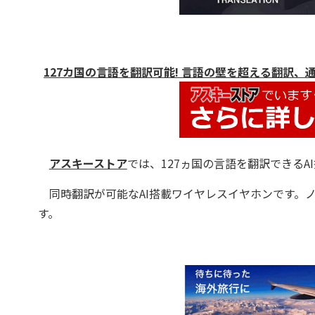
127カ国の言語を翻訳可能! 言語の壁を超える翻訳、通話
アスキーストア
では、127ヵ国の言語を翻訳できるA
同時翻訳が可能なAI搭載ワイヤレスイヤホンです。
す。