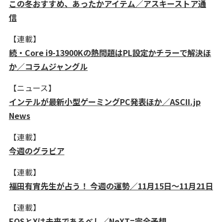
この冬おすすめ、あったかアイテム／アスキーストア通
信
【連載】
続・Core i9-13900Kの熱問題はPL設定かチラーで解決ほ
か／コラムジャングル
【ニュース】
インテルが最新小型ゲーミングPC発表ほか／ASCII.jp
News
【連載】
今週のグラビア
【連載】
福田有宵先生が占う！ 今週の運勢／11月15日～11月21日
【連載】
EOSとXは未来であるべし／NeXT=完全予想