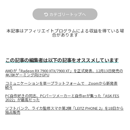
カテゴリートップへ
本記事はアフィリエイトプログラムによる収益を得ている場
合があります
この記事の編集者は以下の記事をオススメしています
AMDが「Radeon RX 7900 XTX/7900 XT」を正式発表、12月13日発売の
4K/8Kゲーミング向けGPU
コミュニケーションを単一プラットフォームで Zoomから新発表
続々
PC自作好きの同志、PCパーツメーカーと自作erが集った「ASK FES
2022」が最高だった
ソフトバンク、ライカ監修スマホ第2弾「LEITZ PHONE 2」を18日から
独占販売