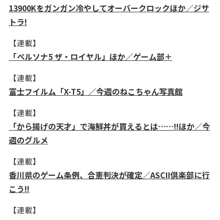
13900Kをガンガン冷やしてオーバークロックほか／ジサ
トラ!
【連載】
「ペルソナ5 ザ・ロイヤル」ほか／ゲーム部＋
【連載】
富士フイルム「X-T5」／今週のねこちゃん写真館
【連載】
「から揚げの天才」で海鮮丼が買えるとは……!!ほか／今
週のグルメ
【連載】
香川県のゲーム条例、合憲判決が確定／ASCII倶楽部に行
こう!!
【連載】