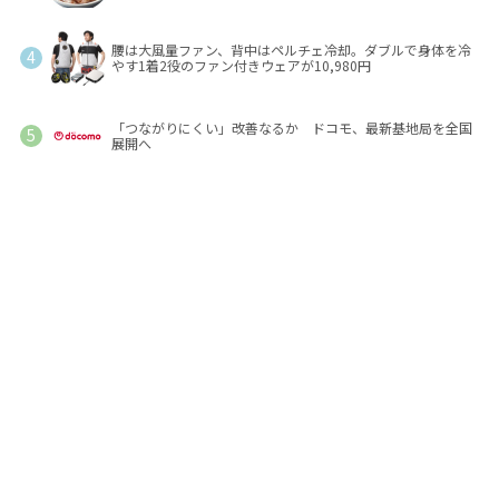
腰は大風量ファン、背中はペルチェ冷却。ダブルで身体を冷
やす1着2役のファン付きウェアが10,980円
「つながりにくい」改善なるか ドコモ、最新基地局を全国
展開へ