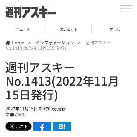
t
o
g
g
l
ニュース
ガジェット
ゲーム
e
n
a
home
>
インフォメーション
>
週刊アスキー
v
No.1413(2022年11月15日発行)
i
g
a
週刊アスキー
t
i
o
No.1413(2022年11月
n
15日発行)
2022年11月15日 00時00分更新
文●
ASCII