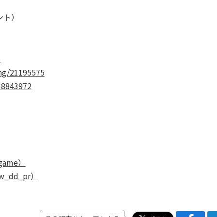
ント）
o
ing/21195575
338843972
ame）
dd_pr）