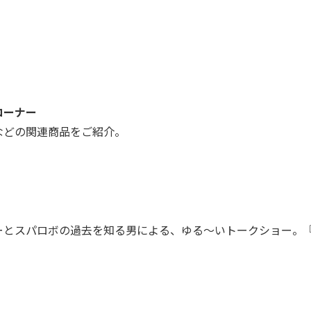
コーナー
などの関連商品をご紹介。
ーとスパロボの過去を知る男による、ゆる～いトークショー。