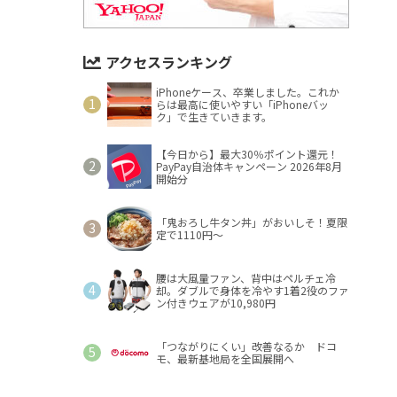
アクセスランキング
iPhoneケース、卒業しました。これか
らは最高に使いやすい「iPhoneバッ
ク」で生きていきます。
【今日から】最大30％ポイント還元！
PayPay自治体キャンペーン 2026年8月
開始分
「鬼おろし牛タン丼」がおいしそ！夏限
定で1110円～
腰は大風量ファン、背中はペルチェ冷
却。ダブルで身体を冷やす1着2役のファ
ン付きウェアが10,980円
「つながりにくい」改善なるか ドコ
モ、最新基地局を全国展開へ