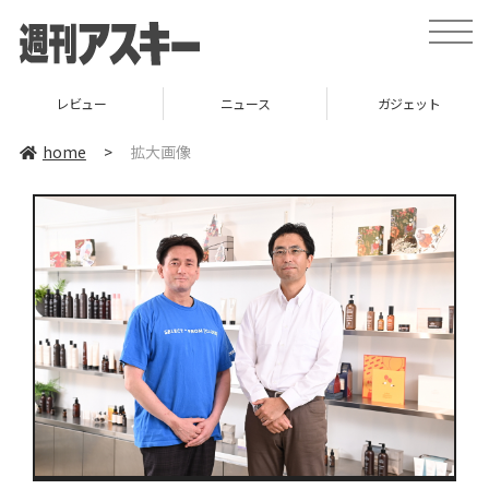
toggle
naviga
レビュー
ニュース
ガジェット
home
>
拡大画像