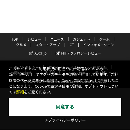
TOP
レビュー
ニュース
ガジェット
ゲーム
グルメ
スタートアップ
ICT
インフォメーション
ASCII.jp
MITテクノロジーレビュー
サイトポリシー
プライバシーポリシー
運営会社
このサイトでは、利用状況の把握や広告配信などのために、
お問い合わせ
広告掲載
スタッフ募集
電子版について
Cookieを使用してアクセスデータを取得・利用しています。これ
以降のページに遷移した場合、Cookieの設定や使用に同意したこ
©KADOKAWA ASCII Research Laboratories, Inc. 2026
とになります。Cookieの設定や使用の詳細、オプトアウトについ
ては
詳細
をご覧ください。
同意する
＞プライバシーポリシー