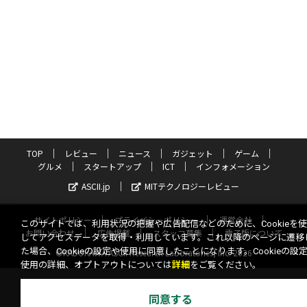
TOP
レビュー
ニュース
ガジェット
ゲーム
グルメ
スタートアップ
ICT
インフォメーション
ASCII.jp
MITテクノロジーレビュー
サイトポリシー
プライバシーポリシー
運営会社
このサイトでは、利用状況の把握や広告配信などのために、Cookieを
お問い合わせ
広告掲載
スタッフ募集
電子版について
してアクセスデータを取得・利用しています。これ以降のページに遷移
た場合、Cookieの設定や使用に同意したことになります。Cookieの設
©KADOKAWA ASCII Research Laboratories, Inc. 2026
使用の詳細、オプトアウトについては
詳細
をご覧ください。
同意する