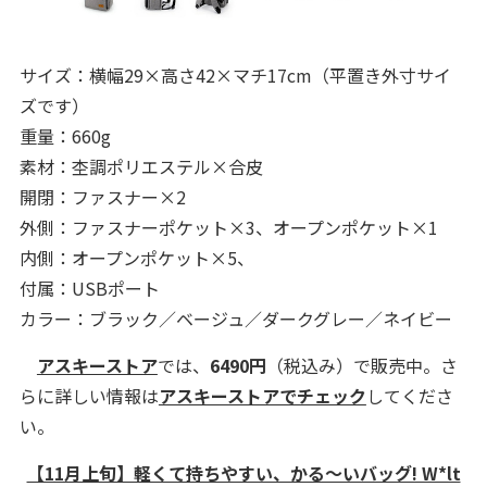
サイズ：横幅29×高さ42×マチ17cm（平置き外寸サイ
ズです）
重量：660g
素材：杢調ポリエステル×合皮
開閉：ファスナー×2
外側：ファスナーポケット×3、オープンポケット×1
内側：オープンポケット×5、
付属：USBポート
カラー：ブラック／ベージュ／ダークグレー／ネイビー
アスキーストア
では、
6490円
（税込み）で販売中。さ
らに詳しい情報は
アスキーストアでチェック
してくださ
い。
【11月上旬】軽くて持ちやすい、かる～いバッグ! W*lt