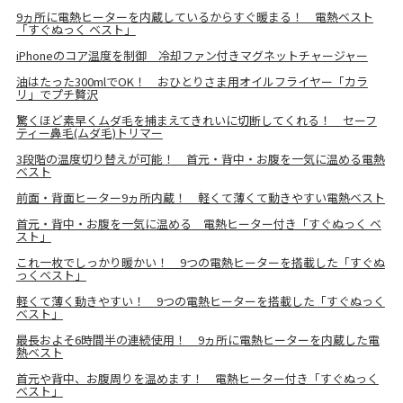
9ヵ所に電熱ヒーターを内蔵しているからすぐ暖まる！ 電熱ベスト
「すぐぬっく ベスト」
iPhoneのコア温度を制御 冷却ファン付きマグネットチャージャー
油はたった300mlでOK！ おひとりさま用オイルフライヤー「カラ
リ」でプチ贅沢
驚くほど素早くムダ毛を捕まえてきれいに切断してくれる！ セーフ
ティー鼻毛(ムダ毛)トリマー
3段階の温度切り替えが可能！ 首元・背中・お腹を一気に温める電熱
ベスト
前面・背面ヒーター9ヵ所内蔵！ 軽くて薄くて動きやすい電熱ベスト
首元・背中・お腹を一気に温める 電熱ヒーター付き「すぐぬっく ベ
スト」
これ一枚でしっかり暖かい！ 9つの電熱ヒーターを搭載した「すぐぬ
っくベスト」
軽くて薄く動きやすい！ 9つの電熱ヒーターを搭載した「すぐぬっく
ベスト」
最長およそ6時間半の連続使用！ 9ヵ所に電熱ヒーターを内蔵した電
熱ベスト
首元や背中、お腹周りを温めます！ 電熱ヒーター付き「すぐぬっく
ベスト」