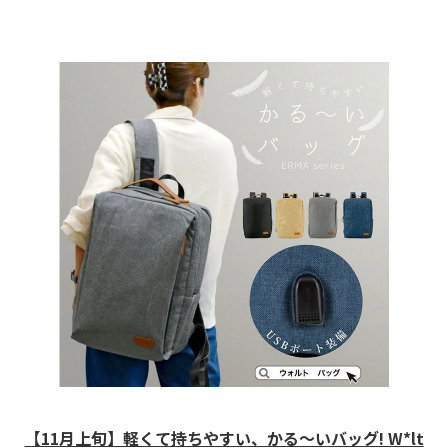
【11月上旬】軽くて持ちやすい、かる～いバッグ! W*lt