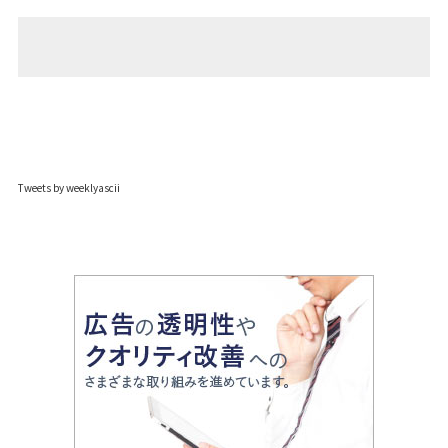
Tweets by weeklyascii