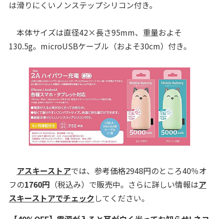
は滑りにくいノンステップシリコン付き。
本体サイズは直径42×長さ95mm、重量およそ
130.5g。microUSBケーブル（およそ30cm）付き。
アスキーストア
では、参考価格2948円のところ40％オ
フの
1760
円
（税込み）で販売中。さらに詳しい情報は
ア
スキーストアでチェック
してください。