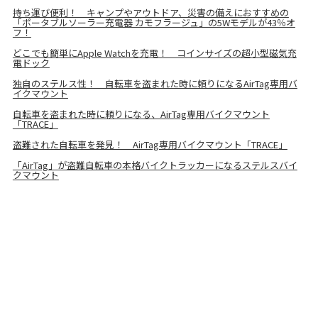
持ち運び便利！ キャンプやアウトドア、災害の備えにおすすめの
「ポータブルソーラー充電器 カモフラージュ」の5Wモデルが43％オ
フ！
どこでも簡単にApple Watchを充電！ コインサイズの超小型磁気充
電ドック
独自のステルス性！ 自転車を盗まれた時に頼りになるAirTag専用バ
イクマウント
自転車を盗まれた時に頼りになる、AirTag専用バイクマウント
「TRACE」
盗難された自転車を発見！ AirTag専用バイクマウント「TRACE」
「AirTag」が盗難自転車の本格バイクトラッカーになるステルスバイ
クマウント