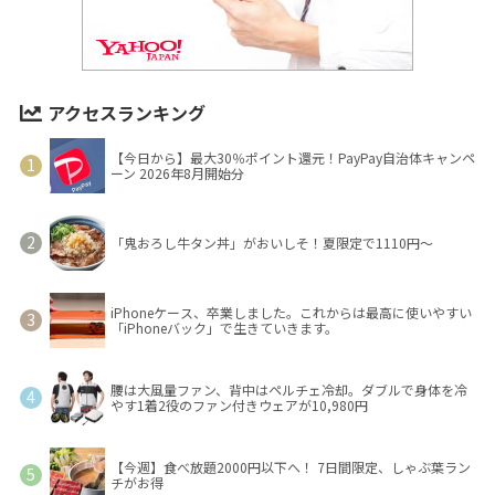
アクセスランキング
【今日から】最大30％ポイント還元！PayPay自治体キャンペ
ーン 2026年8月開始分
「鬼おろし牛タン丼」がおいしそ！夏限定で1110円～
iPhoneケース、卒業しました。これからは最高に使いやすい
「iPhoneバック」で生きていきます。
腰は大風量ファン、背中はペルチェ冷却。ダブルで身体を冷
やす1着2役のファン付きウェアが10,980円
【今週】食べ放題2000円以下へ！ 7日間限定、しゃぶ葉ラン
チがお得