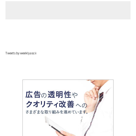
Tweets by weeklyascii